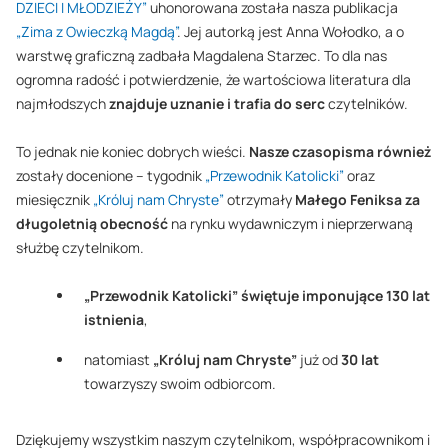
DZIECI I MŁODZIEŻY”
uhonorowana została nasza publikacja
„Zima z Owieczką Magdą”
. Jej autorką jest Anna Wołodko, a o
warstwę graficzną zadbała Magdalena Starzec. To dla nas
ogromna radość i potwierdzenie, że wartościowa literatura dla
najmłodszych
znajduje uznanie i trafia do serc
czytelników.
To jednak nie koniec dobrych wieści.
Nasze czasopisma również
zostały docenione – tygodnik
„Przewodnik Katolicki”
oraz
miesięcznik
„Króluj nam Chryste”
otrzymały
Małego Feniksa za
długoletnią obecność
na rynku wydawniczym i nieprzerwaną
służbę czytelnikom.
„Przewodnik Katolicki” świętuje imponujące 130 lat
istnienia
,
natomiast
„Króluj nam Chryste”
już od
30 lat
towarzyszy swoim odbiorcom.
Dziękujemy wszystkim naszym czytelnikom, współpracownikom i