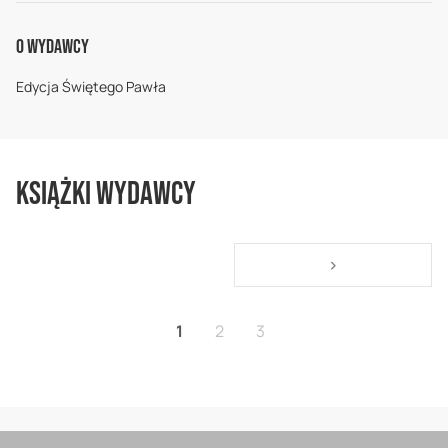
O Wydawcy
Edycja Świętego Pawła
Książki wydawcy
Strona
Strona
>
Aktualnie czytasz stronę
Strona
Strona
1
2
3