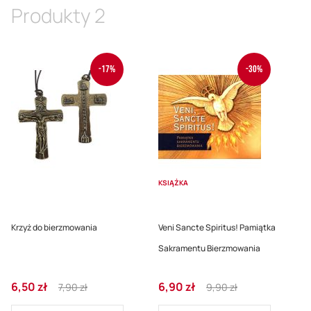
malej
Produkty
2
-17%
-30%
KSIĄŻKA
Krzyż do bierzmowania
Veni Sancte Spiritus! Pamiątka
Sakramentu Bierzmowania
Cena
Regular
Cena
Regular
6,50 zł
6,90 zł
7,90 zł
9,90 zł
promocyjna
Price
promocyjna
Price