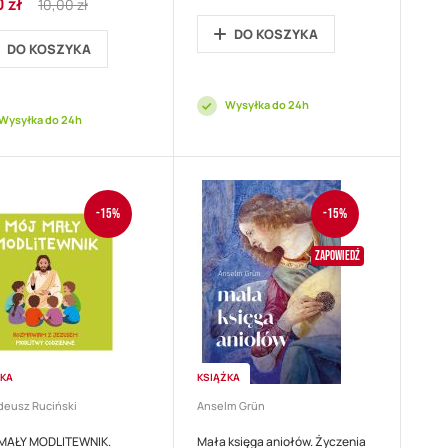
 zł
10,00 zł
ocyjna
Price
DO KOSZYKA
DO KOSZYKA
Wysyłka do 24h
Wysyłka do 24h
-15%
-15%
Zapowiedź
ŻKA
KSIĄŻKA
adeusz Ruciński
Anselm Grün
MAŁY MODLITEWNIK.
Mała księga aniołów. Życzenia