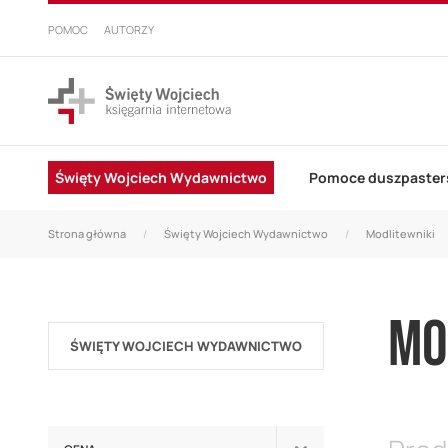
PRZEJDŹ
DO
POMOC
AUTORZY
TREŚCI
Święty Wojciech Wydawnictwo
Pomoce duszpaster
Strona główna
Święty Wojciech Wydawnictwo
Modlitewniki
MO
ŚWIĘTY WOJCIECH WYDAWNICTWO