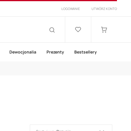
LOGOWANIE
UTWÓRZ KONTO
Lista
życzeń
Mój koszyk
SZUKAJ
Dewocjonalia
Prezenty
Bestsellery