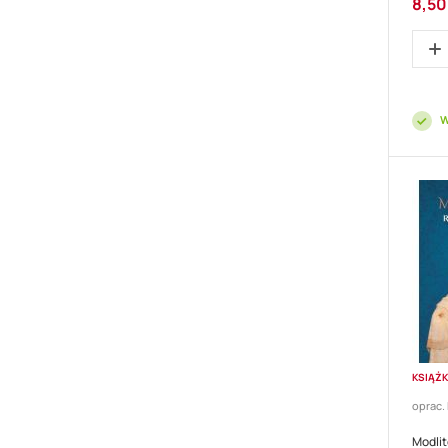
8,50
promo
W
KSIĄŻ
oprac. 
Modli