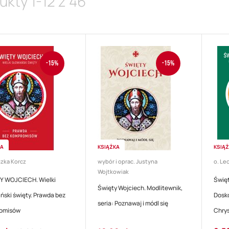
ukty
1
-
12
z
46
-15%
-15%
KA
KSIĄŻKA
KSIĄ
zka Korcz
wybór i oprac. Justyna
o. Le
Wojtkowiak
Y WOJCIECH. Wielki
Święt
Święty Wojciech. Modlitewnik,
ński święty. Prawda bez
Dosk
seria: Poznawaj i módl się
omisów
Chry
Regular
Cena
Cena
Regular