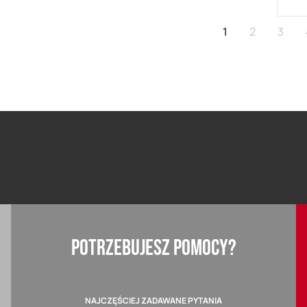
Aktualnie czyta
Strona
Stron
1
2
3
POTRZEBUJESZ POMOCY?
NAJCZĘŚCIEJ ZADAWANE PYTANIA