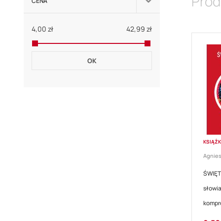
Prod
CENA
4,00 zł
42,99 zł
OK
KSIĄŻ
Agnies
ŚWIĘT
słowia
kompr
Cena