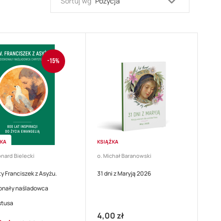
Ustaw
Sortuj wg
kierunek
malejący
-15%
ŻKA
KSIĄŻKA
onard Bielecki
o. Michał Baranowski
y Franciszek z Asyżu.
31 dni z Maryją 2026
onały naśladowca
stusa
4,00 zł
Regular