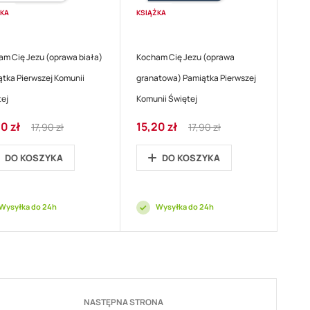
ŻKA
KSIĄŻKA
m Cię Jezu (oprawa biała)
Kocham Cię Jezu (oprawa
tka Pierwszej Komunii
granatowa) Pamiątka Pierwszej
ej
Komunii Świętej
Regular
Cena
Regular
0 zł
15,20 zł
17,90 zł
17,90 zł
ocyjna
Price
promocyjna
Price
DO KOSZYKA
DO KOSZYKA
Wysyłka do 24h
Wysyłka do 24h
Strona
NASTĘPNA STRONA