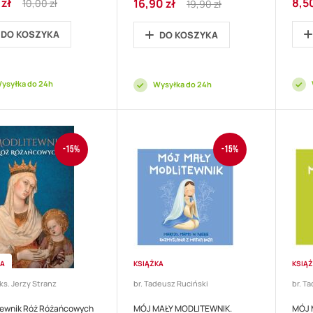
 zł
8,50
16,90 zł
10,00 zł
19,90 zł
cyjna
Price
prom
promocyjna
Price
DO KOSZYKA
DO KOSZYKA
ysyłka do 24h
Wysyłka do 24h
-15%
-15%
KA
KSIĄŻKA
KSIĄ
ks. Jerzy Stranz
br. Tadeusz Ruciński
br. T
tewnik Róż Różańcowych
MÓJ MAŁY MODLITEWNIK.
MÓJ 