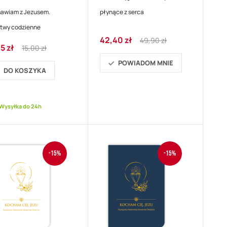
awiam z Jezusem.
płynące z serca
itwy codzienne
Cena
Regular
42,40 zł
49,90 zł
Regular
5 zł
promocyjna
Price
15,00 zł
ocyjna
Price
POWIADOM MNIE
DO KOSZYKA
Wysyłka do 24h
-15%
-15%