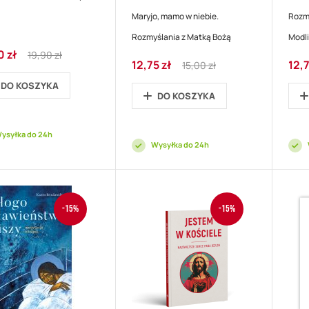
Maryjo, mamo w niebie.
Rozm
Rozmyślania z Matką Bożą
Modl
Regular
0 zł
19,90 zł
Cena
Regular
Cena
cyjna
Price
12,75 zł
12,7
15,00 zł
promocyjna
Price
prom
DO KOSZYKA
DO KOSZYKA
ysyłka do 24h
Wysyłka do 24h
-15%
-15%