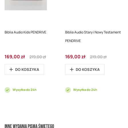
Biblia Audio Kids PENDRIVE
Biblia Audio Stary i Nowy Testament
PENDRIVE
Cena
Regular
Cena
Regular
169,00 zł
169,00 zł
219,00 zł
219,00 zł
promocyjna
Price
promocyjna
Price
DO KOSZYKA
DO KOSZYKA
Wysyłka do 24h
Wysyłka do 24h
Inne wydania Pisma Świętego