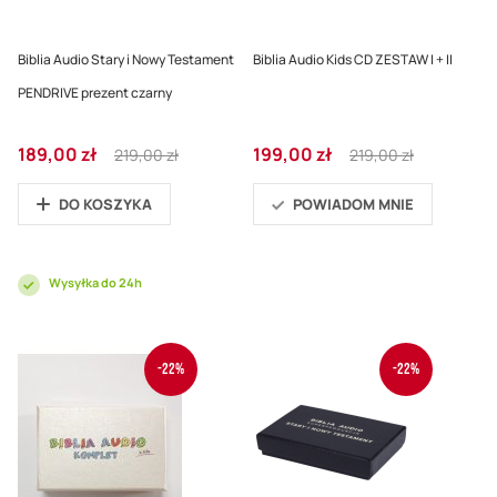
Biblia Audio Stary i Nowy Testament
Biblia Audio Kids CD ZESTAW I + II
PENDRIVE prezent czarny
Cena
Regular
Cena
Regular
189,00 zł
199,00 zł
219,00 zł
219,00 zł
promocyjna
Price
promocyjna
Price
DO KOSZYKA
POWIADOM MNIE
Wysyłka do 24h
-22%
-22%