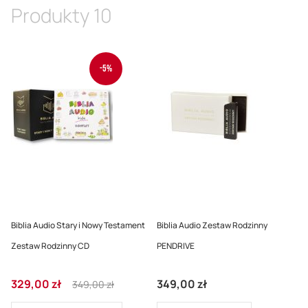
malej
Produkty
10
-5%
Biblia Audio Stary i Nowy Testament
Biblia Audio Zestaw Rodzinny
Zestaw Rodzinny CD
PENDRIVE
Cena
Regular
329,00 zł
349,00 zł
349,00 zł
promocyjna
Price