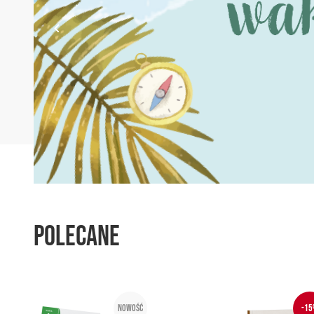
Polecane
Nowość
-15