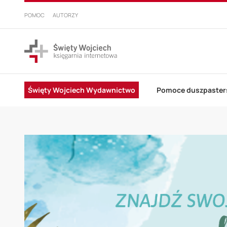
PRZEJDŹ
DO
POMOC
AUTORZY
TREŚCI
Święty Wojciech Wydawnictwo
Pomoce duszpaster