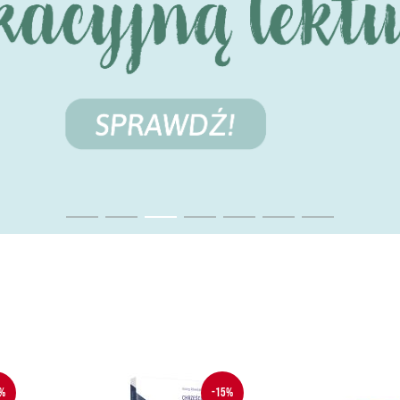
%
-15%