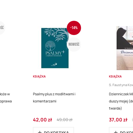
ść
-14%
Nowość
KSIĄŻKA
KSIĄŻKA
S. Faustyna Ko
Boże w
Psalmy plus z modlitwami i
Dzienniczek Mi
 oprawa
komentarzami
duszy mojej (d
twarda)
C
R
C
42,00 zł
37,00 zł
49,00 zł
e
e
e
n
g
n
DO KOSZYKA
DO KO