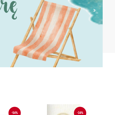
-54%
-34%