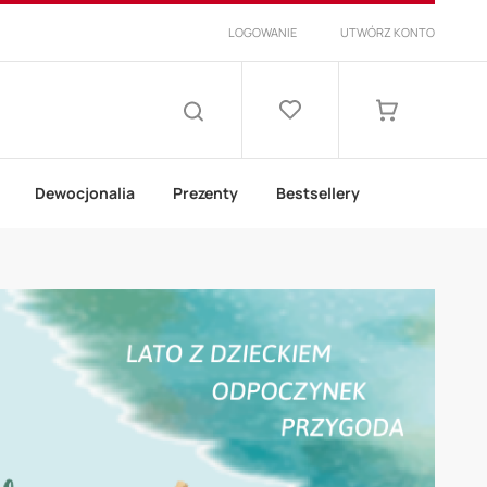
LOGOWANIE
UTWÓRZ KONTO
Lista
życzeń
Mój koszyk
SZUKAJ
Dewocjonalia
Prezenty
Bestsellery