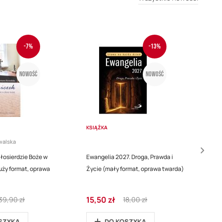
-7%
-13%
Nowość
Nowość
KSIĄŻKA
KS
walska
łosierdzie Boże w
Ewangelia 2027. Droga, Prawda i
Dzi
uży format, oprawa
Życie (mały format, oprawa twarda)
dus
tw
R
C
R
15,50 zł
30
39,90 zł
18,00 zł
e
e
e
g
n
g
SZYKA
DO KOSZYKA