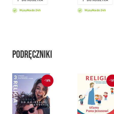
Wysyłka do 24h
Wysyłka do 24h
Podręczniki
-14%
-14