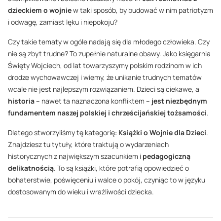
dzieckiem o wojnie
w taki sposób, by budować w nim patriotyzm
i odwagę, zamiast lęku i niepokoju?
Czy takie tematy w ogóle nadają się dla młodego człowieka. Czy
nie są zbyt trudne? To zupełnie naturalne obawy. Jako księgarnia
Święty Wojciech, od lat towarzyszymy polskim rodzinom w ich
drodze wychowawczej i wiemy, że unikanie trudnych tematów
wcale nie jest najlepszym rozwiązaniem. Dzieci są ciekawe, a
historia
– nawet ta naznaczona konfliktem –
jest niezbędnym
fundamentem naszej polskiej i chrześcijańskiej tożsamości
.
Dlatego stworzyliśmy tę kategorię:
Książki o Wojnie dla Dzieci
.
Znajdziesz tu tytuły, które traktują o wydarzeniach
historycznych z największym szacunkiem i
pedagogiczną
delikatnością
. To są książki, które potrafią opowiedzieć o
bohaterstwie, poświęceniu i walce o pokój, czyniąc to w języku
dostosowanym do wieku i wrażliwości dziecka.