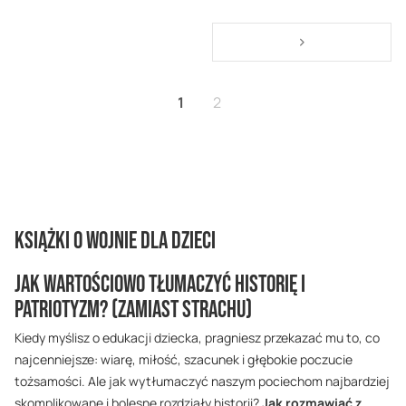
Strona
Strona
>
Aktualnie czytasz stronę
Strona
1
2
Książki o Wojnie dla Dzieci
Jak Wartościowo Tłumaczyć Historię i
Patriotyzm? (Zamiast Strachu)
Kiedy myślisz o edukacji dziecka, pragniesz przekazać mu to, co
najcenniejsze: wiarę, miłość, szacunek i głębokie poczucie
tożsamości. Ale jak wytłumaczyć naszym pociechom najbardziej
skomplikowane i bolesne rozdziały historii?
Jak rozmawiać z