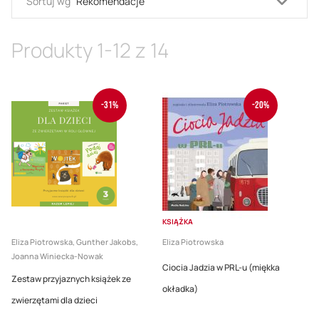
Usta
Sortuj wg
kieru
malej
Produkty
1
-
12
z
14
-31%
-20%
KSIĄŻKA
Eliza Piotrowska, Gunther Jakobs,
Eliza Piotrowska
Joanna Winiecka-Nowak
Ciocia Jadzia w PRL-u (miękka
Zestaw przyjaznych książek ze
okładka)
zwierzętami dla dzieci