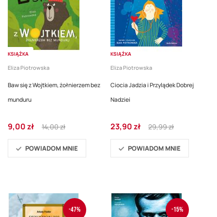
KSIĄŻKA
KSIĄŻKA
Eliza Piotrowska
Eliza Piotrowska
Baw się z Wojtkiem, żołnierzem bez
Ciocia Jadzia i Przylądek Dobrej
munduru
Nadziei
Cena
Regular
Cena
Regular
9,00 zł
23,90 zł
14,00 zł
29,99 zł
promocyjna
Price
promocyjna
Price
POWIADOM MNIE
POWIADOM MNIE
-47%
-15%