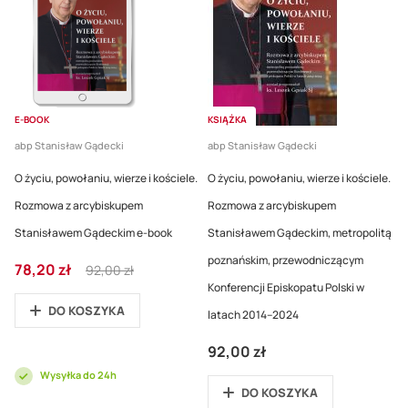
E-BOOK
KSIĄŻKA
abp Stanisław Gądecki
abp Stanisław Gądecki
O życiu, powołaniu, wierze i kościele.
O życiu, powołaniu, wierze i kościele.
Rozmowa z arcybiskupem
Rozmowa z arcybiskupem
Stanisławem Gądeckim e-book
Stanisławem Gądeckim, metropolitą
poznańskim, przewodniczącym
Cena
Regular
78,20 zł
92,00 zł
promocyjna
Price
Konferencji Episkopatu Polski w
DO KOSZYKA
latach 2014–2024
92,00 zł
Wysyłka do 24h
DO KOSZYKA