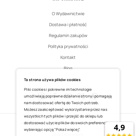
O Wydawnictwie
Dostawa i płatność
Regulamin zakupów
Polityka prywatności
Kontakt
Blog
Zgłoś zwrot
Ta strona używa plików cookies
Pliki cookies i pokrewne im technologie
umożliwiają poprawne działanie strony i pomagają
nam dostosować ofertę do Twoich potrzeb.
Instagram
Facebook
Youtube
X
Pinterest
Możesz zaakceptować wykorzystanie przez nas
wszystkich tych plików i przejść do sklepu lub
dostosować użycie plików do swoich preferencji,
COPYRIGHT © 2025 ŚWIĘTY WOJCIECH DOM MEDIALNY SP. Z O.O.
wybierając opcję "Pokaż więcej".
REALIZACJA SKLEPU