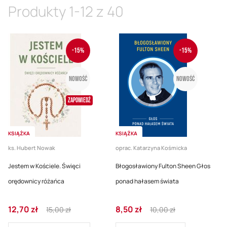
malej
Produkty
1
-
12
z
40
-15%
-15%
Nowość
Nowość
Zapowiedź
KSIĄŻKA
KSIĄŻKA
ks. Hubert Nowak
oprac. Katarzyna Kośmicka
Jestem w Kościele. Święci
Błogosławiony Fulton Sheen Głos
orędownicy różańca
ponad hałasem świata
Cena
Regular
Cena
Regular
12,70 zł
8,50 zł
15,00 zł
10,00 zł
promocyjna
Price
promocyjna
Price