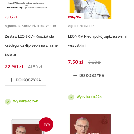
KSIĄŻKA
KSIĄŻKA
Agnieszka Korcz, Elżbieta Wiater
Agnieszka Korcz
Zestaw LEON XIV + Kościół dla
LEON XIV. Niech pokój będzie z wami
każdego, czyli przepis na zmianę
wszystkimi
świata
Cena
Regular
7,50 zł
8,90 zł
Cena
Regular
32,90 zł
promocyjna
Price
41,80 zł
promocyjna
Price
DO KOSZYKA
DO KOSZYKA
Wysyłka do 24h
Wysyłka do 24h
-15%