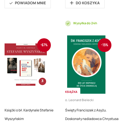
POWIADOM MNIE
DO KOSZYKA
Wysyłka do 24h
-67%
-15%
KSIĄŻKA
o. Leonard Bielecki
Książki o bł. Kardynale Stefanie
Święty Franciszek z Asyżu.
Wyszyńskim
Doskonały naśladowca Chrystusa