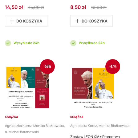
Cena
Regular
Cena
Regular
14,50 zł
8,50 zł
45,00 zł
10,00 zł
promocyjna
Price
promocyjna
Price
DO KOSZYKA
DO KOSZYKA
Wysyłka do 24h
Wysyłka do 24h
-59%
-47%
KSIĄŻKA
KSIĄŻKA
Agnieszka Korcz, Monika Białkowska,
Agnieszka Korcz, Monika Białkowska
o. Michał Baranowski
Zestaw LEON XIV + Proroctwa