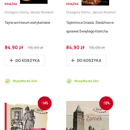
KSIĄŻKA
KSIĄŻKA
Grzegorz Górny, Janusz Rosikoń
Grzegorz Górny , Janusz Rosikoń
Tajne archiwum watykańskie
Tajemnica Graala. Śledztwo w
sprawie Świętego Kielicha
Cena
Regular
Cena
Regular
84,90 zł
84,90 zł
115,00 zł
115,00 zł
promocyjna
Price
promocyjna
Price
DO KOSZYKA
DO KOSZYKA
Wysyłka do 24h
Wysyłka do 24h
-14%
-15%