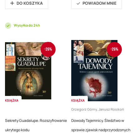
DO KOSZYKA
POWIADOM MNIE
Wysyłka do 24h
-26%
-26%
KSIĄŻKA
KSIĄŻKA
Grzegorz Górny, Janusz Rosikoń
Sekrety Guadalupe. Rozszyfrowanie
Dowody Tajemnicy. Śledztwo w
ukrytego kodu
sprawie zjawisk nadprzyrodzonych