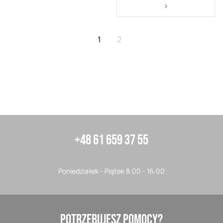
Strona
Strona
>
Aktualnie czytasz stronę
Strona
1
2
+48 61 659 37 55
Poniedziałek - Piątek 8:00 - 16:00
POTRZEBUJESZ POMOCY?