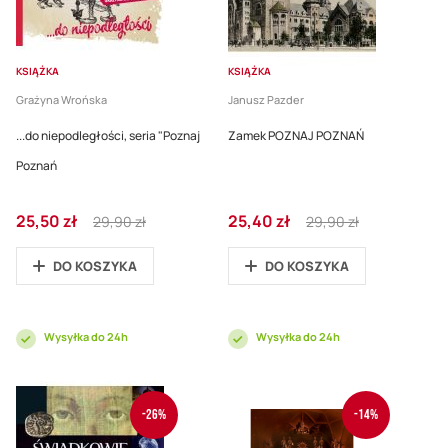
KSIĄŻKA
KSIĄŻKA
Grażyna Wrońska
Janusz Pazder
...do niepodległości, seria "Poznaj
Zamek POZNAJ POZNAŃ
Poznań
Cena
Regular
Cena
Regular
25,50 zł
25,40 zł
29,90 zł
29,90 zł
promocyjna
Price
promocyjna
Price
DO KOSZYKA
DO KOSZYKA
Wysyłka do 24h
Wysyłka do 24h
-26%
-14%