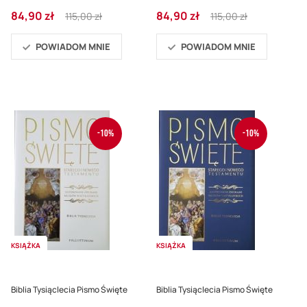
Cena
Regular
Cena
Regular
84,90 zł
84,90 zł
115,00 zł
115,00 zł
promocyjna
Price
promocyjna
Price
POWIADOM MNIE
POWIADOM MNIE
-10%
-10%
KSIĄŻKA
KSIĄŻKA
Biblia Tysiąclecia Pismo Święte
Biblia Tysiąclecia Pismo Święte