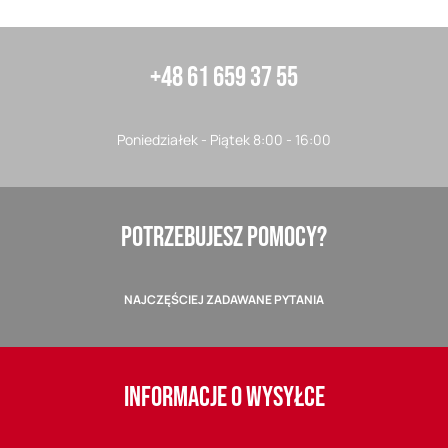
+48 61 659 37 55
Poniedziałek - Piątek 8:00 - 16:00
POTRZEBUJESZ POMOCY?
NAJCZĘŚCIEJ ZADAWANE PYTANIA
INFORMACJE O WYSYŁCE