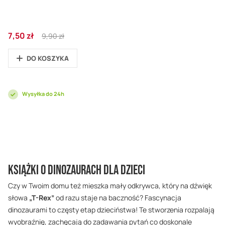
Cena
Regular
7,50 zł
9,90 zł
promocyjna
Price
DO KOSZYKA
Wysyłka do 24h
Książki o dinozaurach dla Dzieci
Czy w Twoim domu też mieszka mały odkrywca, który na dźwięk
słowa
„T-Rex”
od razu staje na baczność? Fascynacja
dinozaurami to częsty etap dzieciństwa! Te stworzenia rozpalają
wyobraźnię, zachęcają do zadawania pytań co doskonale