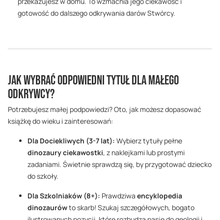
przekazujesz w domu. To wzmacnia jego ciekawość i
gotowość do dalszego odkrywania darów Stwórcy.
Jak wybrać odpowiedni tytuł dla Małego
Odkrywcy?
Potrzebujesz małej podpowiedzi? Oto, jak możesz dopasować
książkę do wieku i zainteresowań:
Dla Dociekliwych (3-7 lat):
Wybierz tytuły pełne
dinozaury ciekawostki
, z naklejkami lub prostymi
zadaniami. Świetnie sprawdzą się, by przygotować dziecko
do szkoły.
Dla Szkolniaków (8+):
Prawdziwa
encyklopedia
dinozaurów
to skarb! Szukaj szczegółowych, bogato
ilustrowanych pozycji, które rozbudzą pasję do geologii i