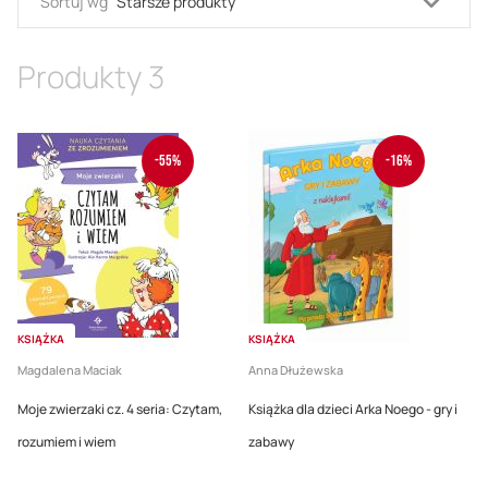
Usta
Sortuj wg
kieru
malej
Produkty
3
-55%
-16%
KSIĄŻKA
KSIĄŻKA
Magdalena Maciak
Anna Dłużewska
Moje zwierzaki cz. 4 seria: Czytam,
Książka dla dzieci Arka Noego - gry i
rozumiem i wiem
zabawy