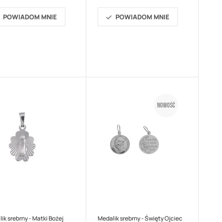
POWIADOM MNIE
POWIADOM MNIE
Nowość
ik srebrny - Matki Bożej
Medalik srebrny - Święty Ojciec