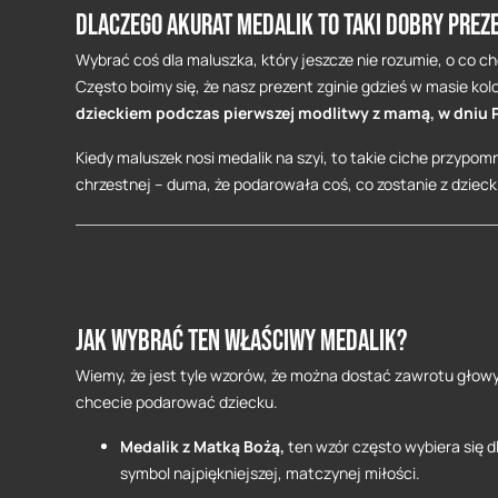
Dlaczego akurat medalik to taki dobry prez
Wybrać coś dla maluszka, który jeszcze nie rozumie, o co c
Często boimy się, że nasz prezent zginie gdzieś w masie ko
dzieckiem podczas pierwszej modlitwy z mamą, w dniu P
Kiedy maluszek nosi medalik na szyi, to takie ciche przypom
chrzestnej – duma, że podarowała coś, co zostanie z dziec
Jak wybrać ten właściwy medalik?
Wiemy, że jest tyle wzorów, że można dostać zawrotu głowy.
chcecie podarować dziecku.
Medalik z Matką Bożą,
ten wzór często wybiera się d
symbol najpiękniejszej, matczynej miłości.