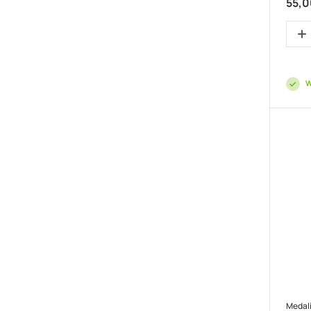
55,0
W
Medali