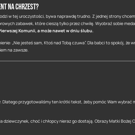
ent na chrzest?
hodzi w tej uroczystości, bywa naprawdę trudno. Z jednej strony chcemy
lorowych zabawek, które cieszą tylko przez chwilę. Wyobraź sobie medal
ierwszej Komunii, a może nawet w dniu ślubu.
nienie: „Nie jesteś sam, Ktoś nad Tobą czuwa”. Dla babci to spokój, że
kiem na zawsze.
 Dlatego przygotowaliśmy ten krótki tekst, żeby pomóc Wam wybrać meda
la dziewczynek, choć i chłopcy nieraz go dostają. Obrazy Matki Bożej 