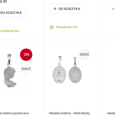
0 zł
DO KOSZYKA
DO KOSZYKA
Wysyłka do 24h
ysyłka do 24h
-25%
Nowość
Nowość
k srebrny pozłacany -
Medalik srebrny - Matki Bożej
Medal