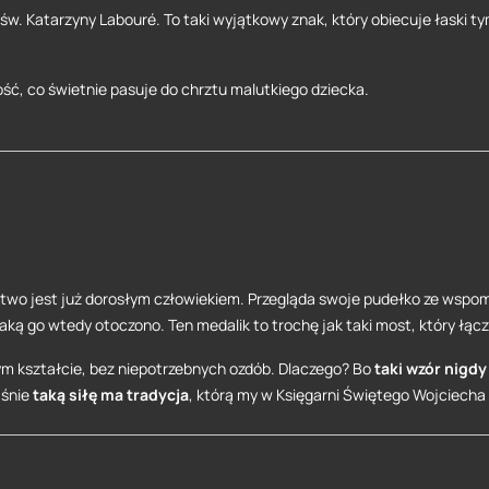
i św. Katarzyny Labouré. To taki wyjątkowy znak, który obiecuje łaski 
ość, co świetnie pasuje do chrztu malutkiego dziecka.
stwo jest już dorosłym człowiekiem. Przegląda swoje pudełko ze wspomn
jaką go wtedy otoczono. Ten medalik to trochę jak taki most, który łącz
ym kształcie, bez niepotrzebnych ozdób. Dlaczego? Bo
taki wzór nigd
aśnie
taką siłę ma tradycja
, którą my w Księgarni Świętego Wojciecha