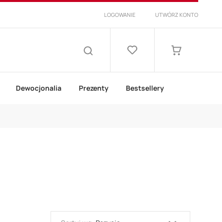
LOGOWANIE
UTWÓRZ KONTO
Lista
życzeń
Mój koszyk
SZUKAJ
Dewocjonalia
Prezenty
Bestsellery