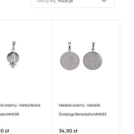
Ustaw
Sortuj wg
kierunek
malejący
ik srebrny - Matka Boska
Medalik srebrny - Medalik
mska MM086
Świętego Benedykta MM089
0 zł
34,90 zł