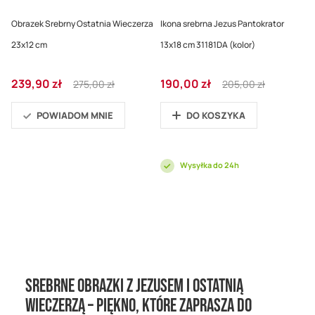
Obrazek Srebrny Ostatnia Wieczerza
Ikona srebrna Jezus Pantokrator
23x12 cm
13x18 cm 31181DA (kolor)
Cena
Regular
Cena
Regular
239,90 zł
190,00 zł
275,00 zł
205,00 zł
promocyjna
Price
promocyjna
Price
POWIADOM MNIE
DO KOSZYKA
Wysyłka do 24h
Srebrne obrazki z Jezusem i Ostatnią
Wieczerzą – piękno, które zaprasza do