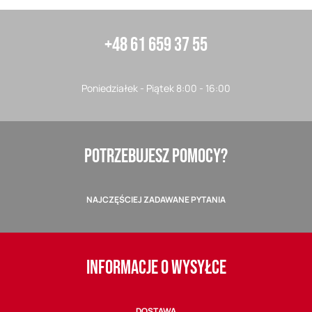
+48 61 659 37 55
Poniedziałek - Piątek 8:00 - 16:00
POTRZEBUJESZ POMOCY?
NAJCZĘŚCIEJ ZADAWANE PYTANIA
INFORMACJE O WYSYŁCE
DOSTAWA