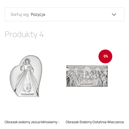
Usta
Sortuj wg
kieru
malej
Produkty
4
-9%
Obrazek srebrny Jezus Miłosierny -
Obrazek Srebrny Ostatnia Wieczerza