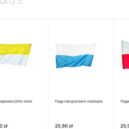
ukty
3
papieska żółto-biała
Flaga maryjna biało-niebieska
Flaga
0 zł
25,90 zł
25,