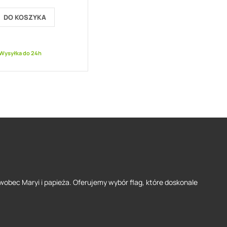
DO KOSZYKA
Wysyłka do 24h
wobec Maryi i papieża. Oferujemy wybór flag, które doskonale