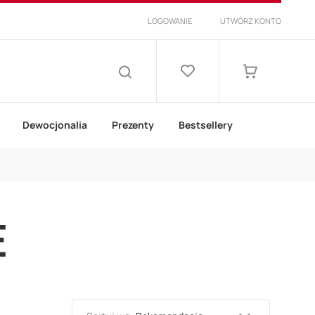
LOGOWANIE
UTWÓRZ KONTO
Lista
życzeń
Mój koszyk
SZUKAJ
Dewocjonalia
Prezenty
Bestsellery
E