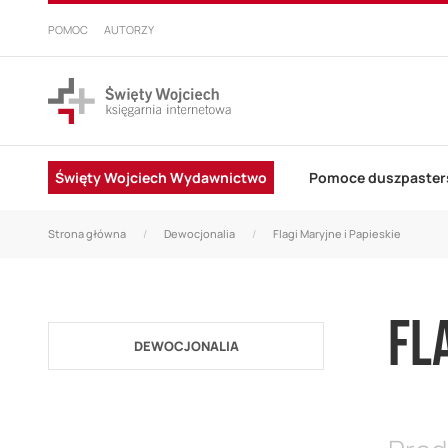
PRZEJDŹ
DO
POMOC
AUTORZY
TREŚCI
Święty Wojciech Wydawnictwo
Pomoce duszpaster
Strona główna
Dewocjonalia
Flagi Maryjne i Papieskie
FL
DEWOCJONALIA