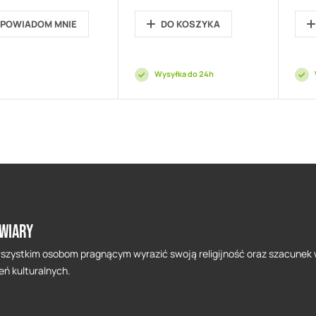
POWIADOM MNIE
DO KOSZYKA
Wysyłka do 24h
 wiary
 wszystkim osobom pragnącym wyrazić swoją religijność oraz szacunek 
ń kulturalnych.