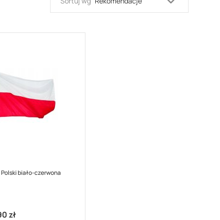
Ustaw
Sortuj wg
kierunek
malejący
 Polski biało-czerwona
90 zł