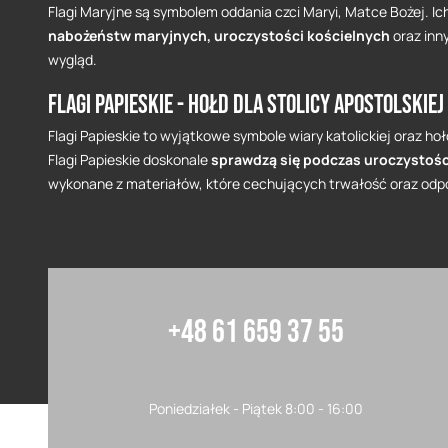
Flagi Maryjne są symbolem oddania czci Maryi, Matce Bożej. I
nabożeństw maryjnych, uroczystości kościelnych
oraz inn
wygląd.
Flagi Papieskie - hołd dla Stolicy Apostolskiej
Flagi Papieskie to wyjątkowe symbole wiary katolickiej oraz ho
Flagi Papieskie doskonale
sprawdzą się podczas uroczystoś
wykonane z materiałów, które cechujących trwałość oraz odp
+48 61 659 37 55
Poniedziałek - Piątek 8:00 - 16:00