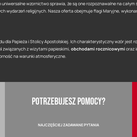
ch uniwersalne wzornictwo sprawia, że są one rozpoznawalne na całym 
ych wydarzeń religijnych. Nasza oferta obejmuje flagi Maryjne, wykon
łdu dla Papieża i Stolicy Apostolskiej. Ich charakterystyczny wzór jest
ci
związanych z wizytami papieskimi,
obchodami rocznicowymi
oraz 
orność na warunki atmosferyczne.
POTRZEBUJESZ POMOCY?
NAJCZĘŚCIEJ ZADAWANE PYTANIA