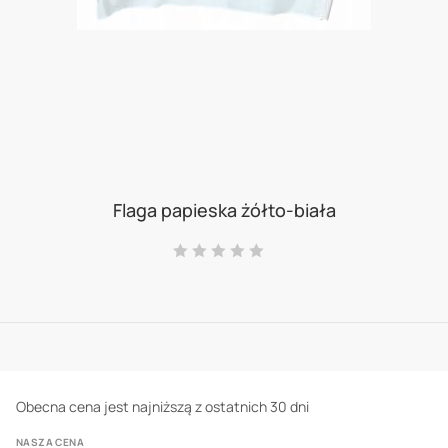
Skip
to
Flaga papieska żółto-biała
the
Ocena:
beginning
0
100
% of
of
the
images
gallery
Obecna cena jest najniższą z ostatnich 30 dni
NASZA CENA