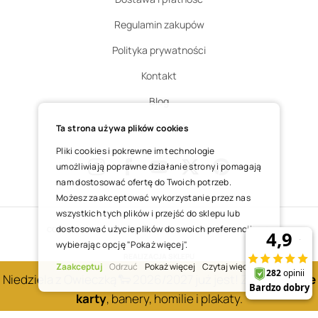
Regulamin zakupów
Polityka prywatności
Kontakt
Blog
Zgłoś zwrot
Ta strona używa plików cookies
Pliki cookies i pokrewne im technologie
umożliwiają poprawne działanie strony i pomagają
nam dostosować ofertę do Twoich potrzeb.
Instagram
Facebook
Youtube
X
Pinterest
Możesz zaakceptować wykorzystanie przez nas
wszystkich tych plików i przejść do sklepu lub
dostosować użycie plików do swoich preferencji,
COPYRIGHT © 2025 ŚWIĘTY WOJCIECH DOM MEDIALNY SP. Z O.O.
wybierając opcję "Pokaż więcej".
REALIZACJA SKLEPU
Zaakceptuj
Odrzuć
Pokaż więcej
Czytaj więcej
Niedziela z Owieczką 🐑 2026/2027 już jest! Zobacz
nowe
karty
, banery, homilie i plakaty.