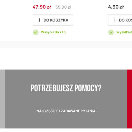
Cena
Regular
47,90 zł
4,90 zł
55,00 zł
promocyjna
Price
DO KOSZYKA
DO KO
Wysyłka do 24h
Wysyłka 
POTRZEBUJESZ POMOCY?
NAJCZĘŚCIEJ ZADAWANE PYTANIA