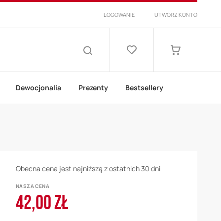
LOGOWANIE
UTWÓRZ KONTO
Lista
życzeń
Mój koszyk
SZUKAJ
Dewocjonalia
Prezenty
Bestsellery
Obecna cena jest najniższą z ostatnich 30 dni
NASZA CENA
42,00 ZŁ