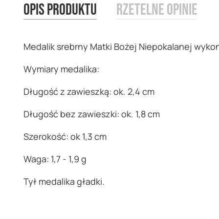
Opis produktu
Rzetelne opinie
images
gallery
Medalik srebrny Matki Bożej Niepokalanej wyko
Wymiary medalika:
Długość z zawieszką: ok. 2,4 cm
Długość bez zawieszki: ok. 1,8 cm
Szerokość: ok 1,3 cm
Waga: 1,7 - 1,9 g
Tył medalika gładki.