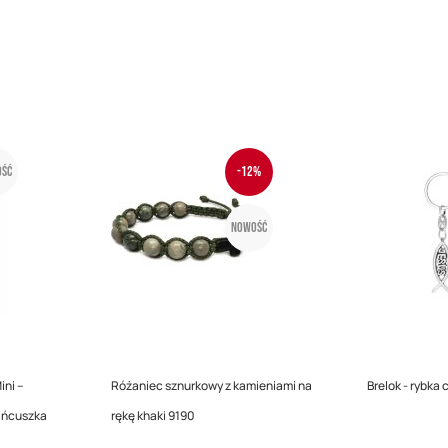
ść
-12%
Nowość
ini –
Różaniec sznurkowy z kamieniami na
Brelok - rybka 
ańcuszka
rękę khaki 9190