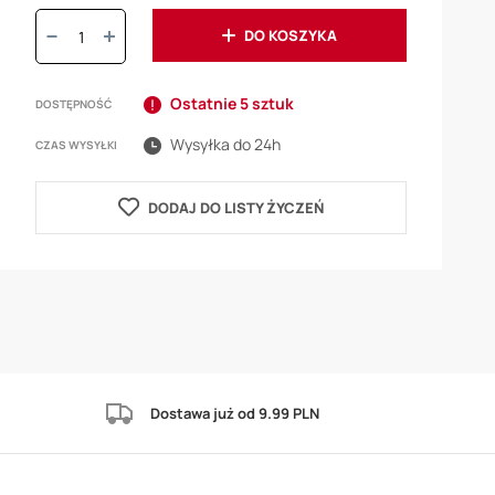
Ilość:
DO KOSZYKA
Ostatnie 5 sztuk
DOSTĘPNOŚĆ
Wysyłka do 24h
CZAS WYSYŁKI
DODAJ DO LISTY ŻYCZEŃ
Dostawa już od 9.99 PLN