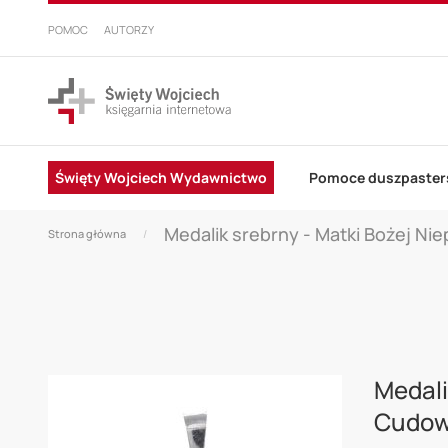
PRZEJDŹ
DO
POMOC
AUTORZY
TREŚCI
Święty Wojciech Wydawnictwo
Pomoce duszpaster
Medalik srebrny - Matki Bożej Ni
Strona główna
Skip
to
Medali
the
Cudow
end