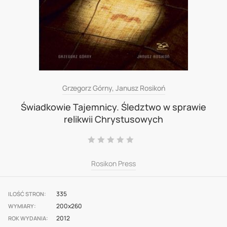
Skip
Grzegorz Górny, Janusz Rosikoń
to
Świadkowie Tajemnicy. Śledztwo w sprawie
relikwii Chrystusowych
the
beginning
Ocena:
0
100
% of
of
Rosikon Press
the
images
gallery
335
ILOŚĆ STRON
200x260
WYMIARY
2012
ROK WYDANIA