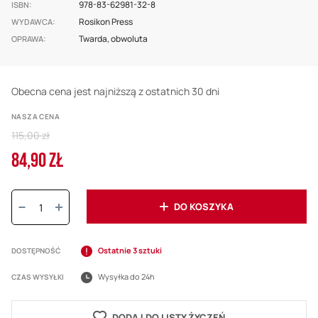
978-83-62981-32-8
ISBN
Rosikon Press
WYDAWCA
Twarda, obwoluta
OPRAWA
Obecna cena jest najniższą z ostatnich 30 dni
NASZA CENA
Regular
115,00 zł
Price
84,90 ZŁ
Cena
promocyjna
Ilość:
DO KOSZYKA
Ostatnie 3 sztuki
DOSTĘPNOŚĆ
Wysyłka do 24h
CZAS WYSYŁKI
DODAJ DO LISTY ŻYCZEŃ