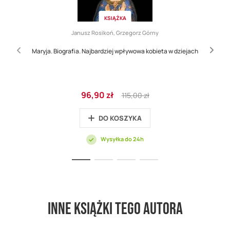
KSIĄŻKA
Janusz Rosikoń, Grzegorz Górny
Maryja. Biografia. Najbardziej wpływowa kobieta w dziejach
Cena
Regular
96,90 zł
115,00 zł
promocyjna
Price
DO KOSZYKA
Wysyłka do 24h
Inne książki tego autora