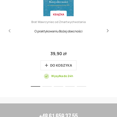
KSIĄŻKA
Brat Wawrzyniec od Zmartwychwstania
O praktykowaniu Bożej obecności
39,90 zł
DO KOSZYKA
Wysyłka do 24h
+48 61 659 37 55