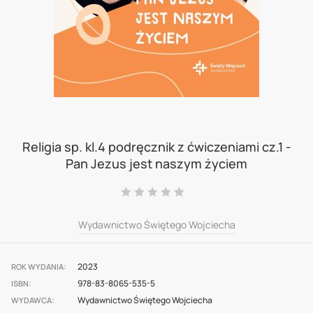
Skip
to
Religia sp. kl.4 podręcznik z ćwiczeniami cz.1 -
Pan Jezus jest naszym życiem
the
beginning
Ocena:
0
100
% of
of
Wydawnictwo Świętego Wojciecha
the
images
2023
gallery
ROK WYDANIA
978-83-8065-535-5
ISBN
Wydawnictwo Świętego Wojciecha
WYDAWCA