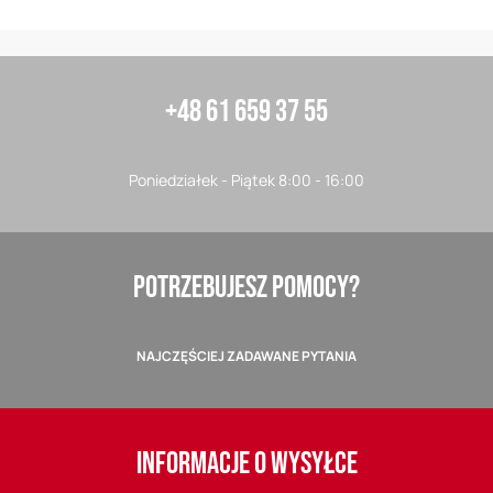
+48 61 659 37 55
Poniedziałek - Piątek 8:00 - 16:00
POTRZEBUJESZ POMOCY?
NAJCZĘŚCIEJ ZADAWANE PYTANIA
INFORMACJE O WYSYŁCE