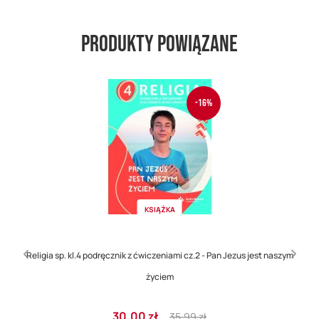
Produkty powiązane
-16%
KSIĄŻKA
Religia sp. kl.4 podręcznik z ćwiczeniami cz.2 - Pan Jezus jest naszym
życiem
Cena
Regular
30,00 zł
35,99 zł