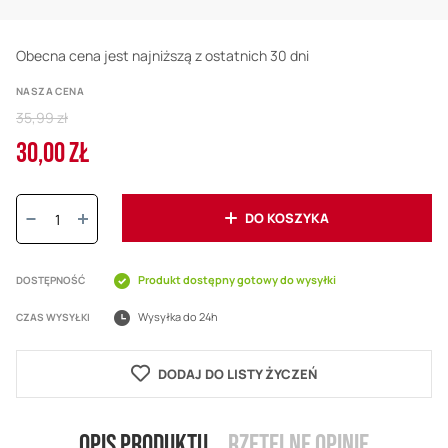
Obecna cena jest najniższą z ostatnich 30 dni
NASZA CENA
Regular
35,99 zł
Price
30,00 ZŁ
Cena
promocyjna
Ilość:
DO KOSZYKA
Produkt dostępny gotowy do wysyłki
DOSTĘPNOŚĆ
Wysyłka do 24h
CZAS WYSYŁKI
DODAJ DO LISTY ŻYCZEŃ
Opis produktu
Rzetelne opinie