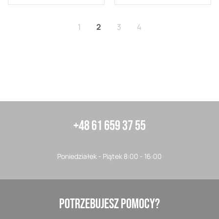
Strona
Aktualnie czytasz stronę
Strona
Strona
1
2
3
4
+48 61 659 37 55
Poniedziałek - Piątek 8:00 - 16:00
POTRZEBUJESZ POMOCY?