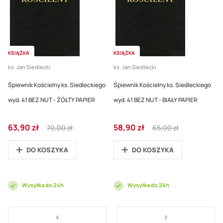
KSIĄŻKA
KSIĄŻKA
ks. Jan Siedlecki
ks. Jan Siedlecki
Śpiewnik Kościelny ks. Siedleckiego
Śpiewnik Kościelny ks. Siedleckiego
wyd. 41 BEZ NUT - ŹÓŁTY PAPIER
wyd. 41 BEZ NUT - BIAŁY PAPIER
Cena
Regular
Cena
Regular
63,90 zł
58,90 zł
70,00 zł
65,00 zł
promocyjna
Price
promocyjna
Price
DO KOSZYKA
DO KOSZYKA
Wysyłka do 24h
Wysyłka do 24h
Strona
Strona
<
Strona
>