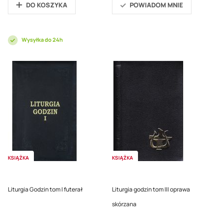
DO KOSZYKA
POWIADOM MNIE
Wysyłka do 24h
KSIĄŻKA
KSIĄŻKA
Liturgia Godzin tom I futerał
Liturgia godzin tom III oprawa
skórzana