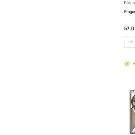
Różani
Błogo
57,0
W