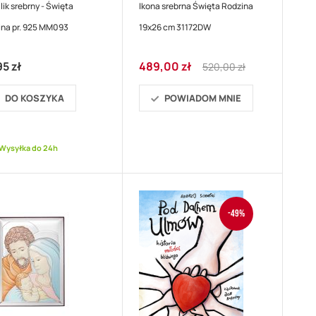
ik srebrny - Święta
Ikona srebrna Święta Rodzina
ina pr. 925 MM093
19x26 cm 31172DW
Cena
Regular
5 zł
489,00 zł
520,00 zł
promocyjna
Price
DO KOSZYKA
POWIADOM MNIE
Wysyłka do 24h
-49%