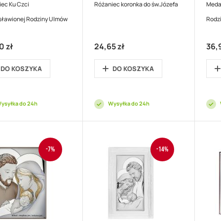
ec Ku Czci
Różaniec koronka do św.Józefa
Medal
sławionej Rodziny Ulmów
Rodz
0 zł
24,65 zł
36,9
DO KOSZYKA
DO KOSZYKA
ysyłka do 24h
Wysyłka do 24h
-7%
-14%