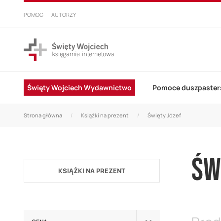
PRZEJDŹ
DO
POMOC
AUTORZY
TREŚCI
Święty Wojciech Wydawnictwo
Pomoce duszpaster
Strona główna
Książki na prezent
Święty Józef
ŚW
KSIĄŻKI NA PREZENT