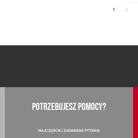
Aktualnie 
Stron
1
2
POTRZEBUJESZ POMOCY?
NAJCZĘŚCIEJ ZADAWANE PYTANIA