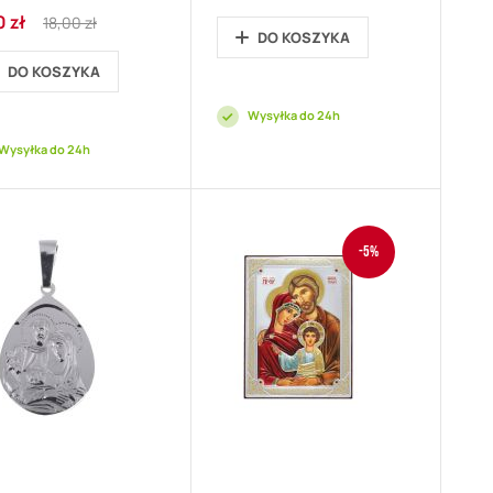
promocyjna
Price
Regular
0 zł
18,00 zł
ocyjna
Price
DO KOSZYKA
DO KOSZYKA
Wysyłka do 24h
Wysyłka do 24h
-5%