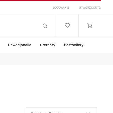
LOGOWANIE
UTWÓRZ KONTO
Lista
życzeń
Mój koszyk
SZUKAJ
Dewocjonalia
Prezenty
Bestsellery