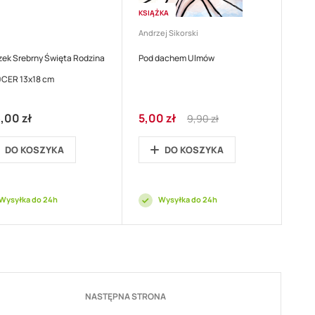
KSIĄŻKA
Andrzej Sikorski
ek Srebrny Święta Rodzina
Pod dachem Ulmów
0CER 13x18 cm
Cena
Regular
,00 zł
5,00 zł
9,90 zł
promocyjna
Price
DO KOSZYKA
DO KOSZYKA
Wysyłka do 24h
Wysyłka do 24h
Strona
NASTĘPNA STRONA