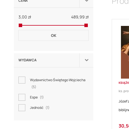
Prod
CENA
3,00 zł
489,99 zł
OK
WYDAWCA
Wydawnictwo Świętego Wojciecha
KSIĄŻ
5
ks. pr
Espe
1
Józef 
Jedność
1
biblijn
Cena
30,5