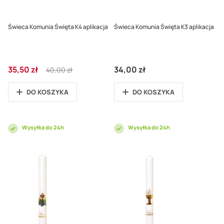
Świeca Komunia Święta K4 aplikacja
Świeca Komunia Święta K3 aplikacja
Cena
Regular
35,50 zł
34,00 zł
40,00 zł
promocyjna
Price
DO KOSZYKA
DO KOSZYKA
Wysyłka do 24h
Wysyłka do 24h