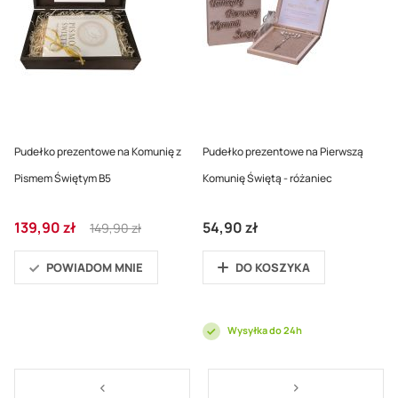
Pudełko prezentowe na Komunię z
Pudełko prezentowe na Pierwszą
Pismem Świętym B5
Komunię Świętą - różaniec
Cena
Regular
139,90 zł
54,90 zł
149,90 zł
promocyjna
Price
POWIADOM MNIE
DO KOSZYKA
Wysyłka do 24h
Strona
Strona
<
Strona
>