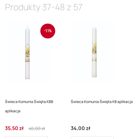
malej
Produkty
37
-
48
z
57
-11%
Świeca Komunia Święta K8B
Świeca Komunia Święta K8 aplikacja
aplikacja
Cena
Regular
35,50 zł
34,00 zł
40,00 zł
promocyjna
Price