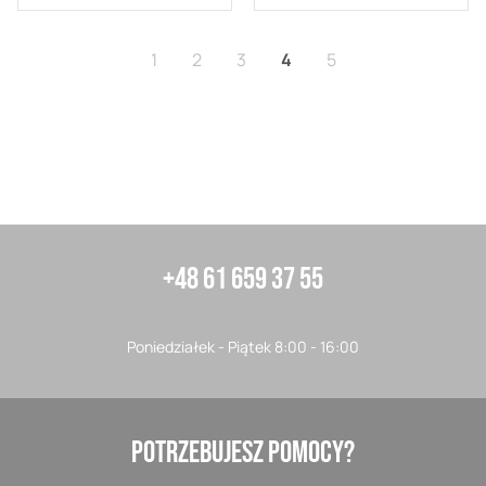
Strona
Strona
Strona
Aktualnie czytasz stron
Strona
1
2
3
4
5
+48 61 659 37 55
Poniedziałek - Piątek 8:00 - 16:00
POTRZEBUJESZ POMOCY?