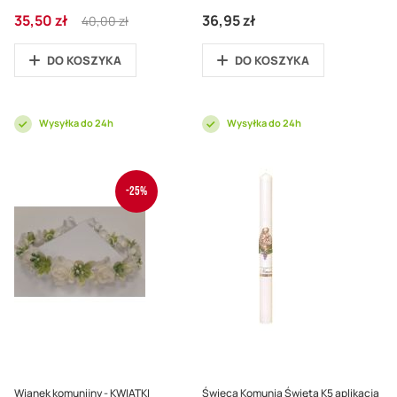
Cena
Regular
35,50 zł
36,95 zł
40,00 zł
promocyjna
Price
DO KOSZYKA
DO KOSZYKA
Wysyłka do 24h
Wysyłka do 24h
-25%
Wianek komunijny - KWIATKI
Świeca Komunia Święta K5 aplikacja