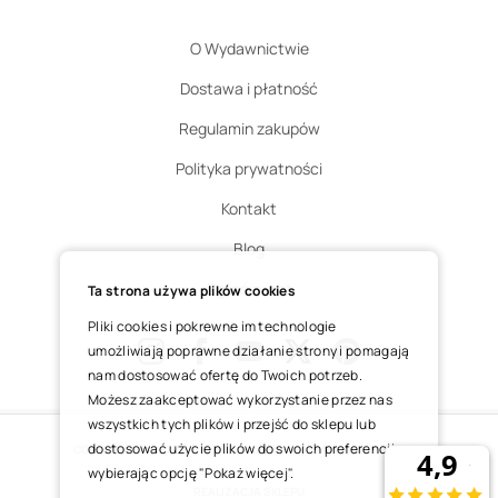
O Wydawnictwie
Dostawa i płatność
Regulamin zakupów
Polityka prywatności
Kontakt
Blog
Zgłoś zwrot
Ta strona używa plików cookies
Pliki cookies i pokrewne im technologie
umożliwiają poprawne działanie strony i pomagają
nam dostosować ofertę do Twoich potrzeb.
Instagram
Facebook
Youtube
X
Pinterest
Możesz zaakceptować wykorzystanie przez nas
wszystkich tych plików i przejść do sklepu lub
dostosować użycie plików do swoich preferencji,
COPYRIGHT © 2025 ŚWIĘTY WOJCIECH DOM MEDIALNY SP. Z O.O.
wybierając opcję "Pokaż więcej".
REALIZACJA SKLEPU