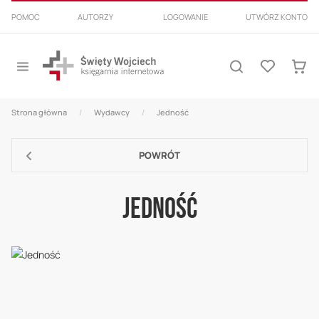
PRZEJDŹ
POMOC
AUTORZY
LOGOWANIE
UTWÓRZ KONTO
DO
TREŚCI
Przełącznik
Lista
Nav
Szukaj
życzeń
Mój k
Strona główna
Wydawcy
Jedność
POWRÓT
Jedność