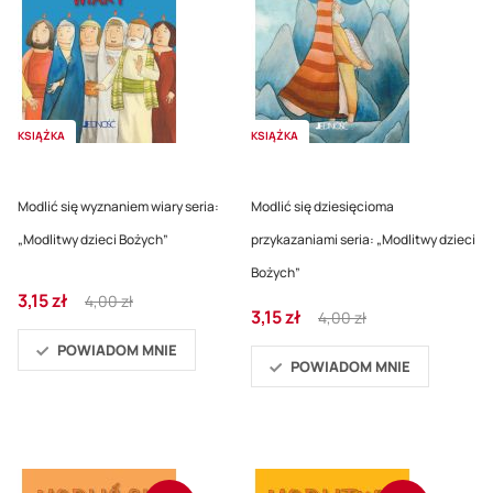
KSIĄŻKA
KSIĄŻKA
Modlić się wyznaniem wiary seria:
Modlić się dziesięcioma
„Modlitwy dzieci Bożych”
przykazaniami seria: „Modlitwy dzieci
Bożych”
Cena
Regular
3,15 zł
4,00 zł
Cena
Regular
promocyjna
Price
3,15 zł
4,00 zł
promocyjna
Price
POWIADOM MNIE
POWIADOM MNIE