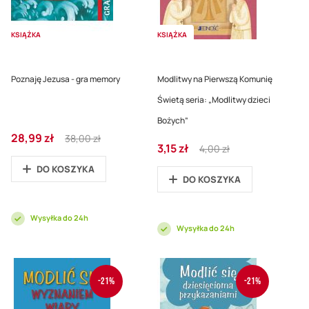
KSIĄŻKA
KSIĄŻKA
Poznaję Jezusa - gra memory
Modlitwy na Pierwszą Komunię
Świetą seria: „Modlitwy dzieci
Bożych”
Cena
Regular
28,99 zł
38,00 zł
Cena
Regular
promocyjna
Price
3,15 zł
4,00 zł
promocyjna
Price
DO KOSZYKA
DO KOSZYKA
Wysyłka do 24h
Wysyłka do 24h
-21%
-21%