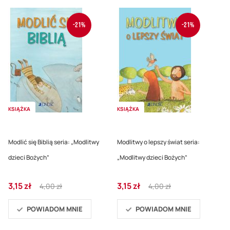
-21%
-21%
KSIĄŻKA
KSIĄŻKA
Modlić się Biblią seria: „Modlitwy
Modlitwy o lepszy świat seria:
dzieci Bożych”
„Modlitwy dzieci Bożych”
Cena
Regular
Cena
Regular
3,15 zł
3,15 zł
4,00 zł
4,00 zł
promocyjna
Price
promocyjna
Price
POWIADOM MNIE
POWIADOM MNIE