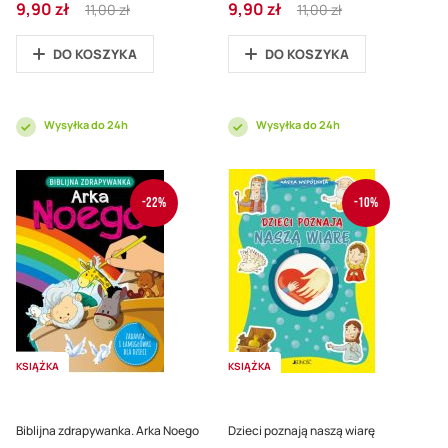
Cena
Regular
Cena
Regular
9,90 zł
9,90 zł
11,00 zł
11,00 zł
promocyjna
Price
promocyjna
Price
DO KOSZYKA
DO KOSZYKA
Wysyłka do 24h
Wysyłka do 24h
-22%
-10%
KSIĄŻKA
KSIĄŻKA
Biblijna zdrapywanka. Arka Noego
Dzieci poznają naszą wiarę