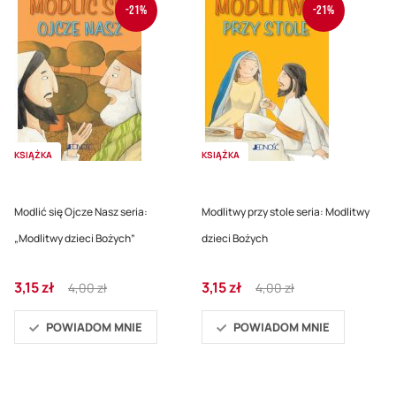
-21%
-21%
KSIĄŻKA
KSIĄŻKA
Modlić się Ojcze Nasz seria:
Modlitwy przy stole seria: Modlitwy
„Modlitwy dzieci Bożych”
dzieci Bożych
Cena
Regular
Cena
Regular
3,15 zł
3,15 zł
4,00 zł
4,00 zł
promocyjna
Price
promocyjna
Price
POWIADOM MNIE
POWIADOM MNIE