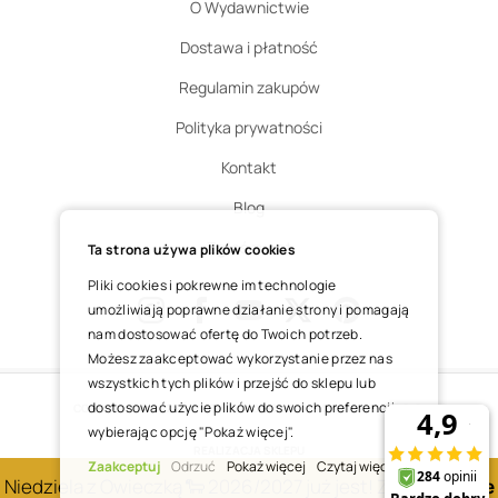
O Wydawnictwie
Dostawa i płatność
Regulamin zakupów
Polityka prywatności
Kontakt
Blog
Zgłoś zwrot
Ta strona używa plików cookies
Pliki cookies i pokrewne im technologie
umożliwiają poprawne działanie strony i pomagają
nam dostosować ofertę do Twoich potrzeb.
Instagram
Facebook
Youtube
X
Pinterest
Możesz zaakceptować wykorzystanie przez nas
wszystkich tych plików i przejść do sklepu lub
dostosować użycie plików do swoich preferencji,
COPYRIGHT © 2025 ŚWIĘTY WOJCIECH DOM MEDIALNY SP. Z O.O.
wybierając opcję "Pokaż więcej".
REALIZACJA SKLEPU
Zaakceptuj
Odrzuć
Pokaż więcej
Czytaj więcej
Niedziela z Owieczką 🐑 2026/2027 już jest! Zobacz
nowe