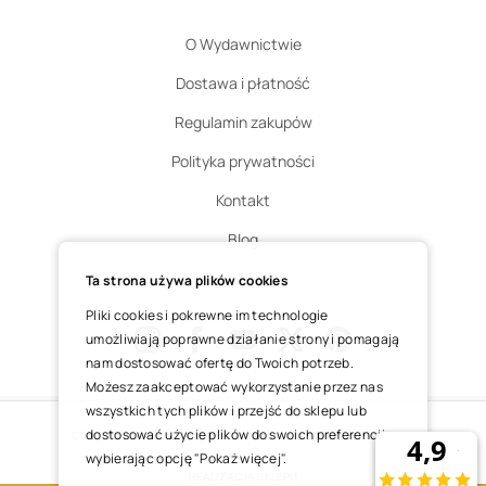
O Wydawnictwie
Dostawa i płatność
Regulamin zakupów
Polityka prywatności
Kontakt
Blog
Zgłoś zwrot
Ta strona używa plików cookies
Pliki cookies i pokrewne im technologie
umożliwiają poprawne działanie strony i pomagają
nam dostosować ofertę do Twoich potrzeb.
Instagram
Facebook
Youtube
X
Pinterest
Możesz zaakceptować wykorzystanie przez nas
wszystkich tych plików i przejść do sklepu lub
dostosować użycie plików do swoich preferencji,
COPYRIGHT © 2025 ŚWIĘTY WOJCIECH DOM MEDIALNY SP. Z O.O.
wybierając opcję "Pokaż więcej".
REALIZACJA SKLEPU