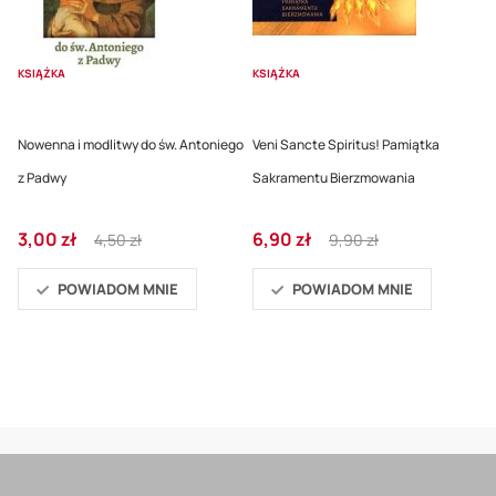
KSIĄŻKA
KSIĄŻKA
Nowenna i modlitwy do św. Antoniego
Veni Sancte Spiritus! Pamiątka
z Padwy
Sakramentu Bierzmowania
Cena
Regular
Cena
Regular
3,00 zł
6,90 zł
4,50 zł
9,90 zł
promocyjna
Price
promocyjna
Price
POWIADOM MNIE
POWIADOM MNIE