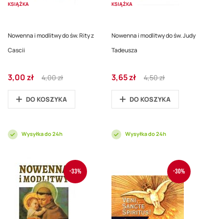
KSIĄŻKA
KSIĄŻKA
Nowenna i modlitwy do św. Rity z
Nowenna i modlitwy do św. Judy
Cascii
Tadeusza
Cena
Regular
Cena
Regular
3,00 zł
3,65 zł
4,00 zł
4,50 zł
promocyjna
Price
promocyjna
Price
DO KOSZYKA
DO KOSZYKA
Wysyłka do 24h
Wysyłka do 24h
-33%
-30%