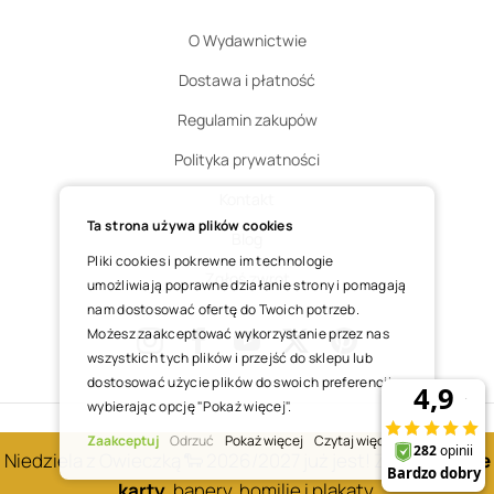
O Wydawnictwie
Dostawa i płatność
Regulamin zakupów
Polityka prywatności
Kontakt
Ta strona używa plików cookies
Blog
Pliki cookies i pokrewne im technologie
Zgłoś zwrot
umożliwiają poprawne działanie strony i pomagają
nam dostosować ofertę do Twoich potrzeb.
Możesz zaakceptować wykorzystanie przez nas
wszystkich tych plików i przejść do sklepu lub
Instagram
Facebook
Youtube
X
Pinterest
dostosować użycie plików do swoich preferencji,
wybierając opcję "Pokaż więcej".
COPYRIGHT © 2025 ŚWIĘTY WOJCIECH DOM MEDIALNY SP. Z O.O.
Zaakceptuj
Odrzuć
Pokaż więcej
Czytaj więcej
Niedziela z Owieczką 🐑 2026/2027 już jest! Zobacz
nowe
REALIZACJA SKLEPU
karty
, banery, homilie i plakaty.