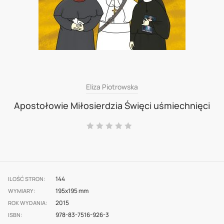
Skip
Eliza Piotrowska
to
Apostołowie Miłosierdzia Święci uśmiechnięci
the
Ocena:
beginning
0
100
% of
of
the
images
144
ILOŚĆ STRON
195x195 mm
gallery
WYMIARY
2015
ROK WYDANIA
978-83-7516-926-3
ISBN