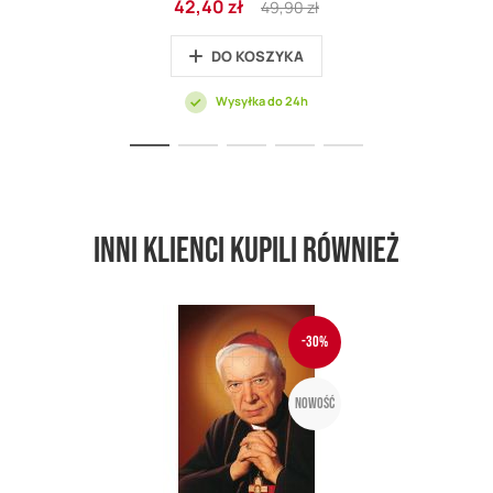
42,40 zł
49,90 zł
promocyjna
Price
DO KOSZYKA
Wysyłka do 24h
Inni klienci kupili również
-30%
Nowość