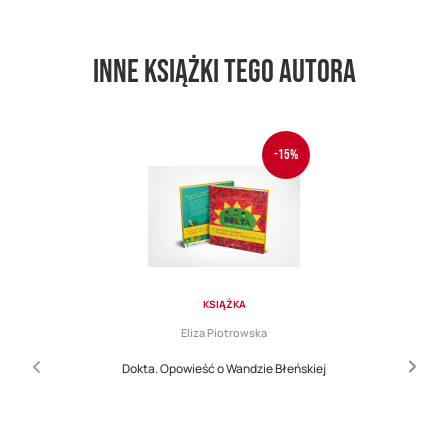
Inne książki tego autora
-15%
KSIĄŻKA
Eliza Piotrowska
Dokta. Opowieść o Wandzie Błeńskiej
Cena
Regular