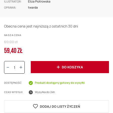
Eliza Piotrowska
ILUSTRATOR
twarda
OPRAWA
Obecna cena jest najniższą z ostatnich 30 dni
NASZA CENA
Regular
69,00 zł
Price
59,40 ZŁ
Cena
promocyjna
Ilość:
DO KOSZYKA
Produkt dostępny gotowy do wysyłki
DOSTĘPNOŚĆ
Wysyłka do 24h
CZAS WYSYŁKI
DODAJ DO LISTY ŻYCZEŃ