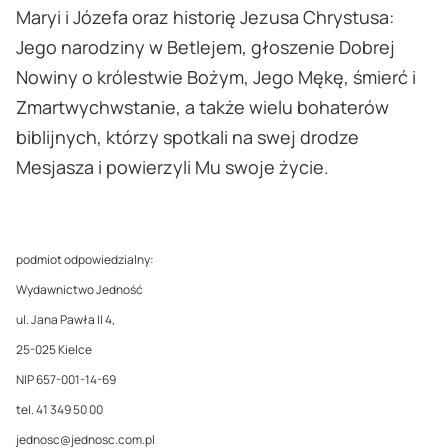
Maryi i Józefa oraz historię Jezusa Chrystusa:
Jego narodziny w Betlejem, głoszenie Dobrej
Nowiny o królestwie Bożym, Jego Mękę, śmierć i
Zmartwychwstanie, a także wielu bohaterów
biblijnych, którzy spotkali na swej drodze
Mesjasza i powierzyli Mu swoje życie.
podmiot odpowiedzialny:
Wydawnictwo Jedność
ul. Jana Pawła II 4,
25-025 Kielce
NIP 657-001-14-69
tel. 41 349 50 00
jednosc@jednosc.com.pl