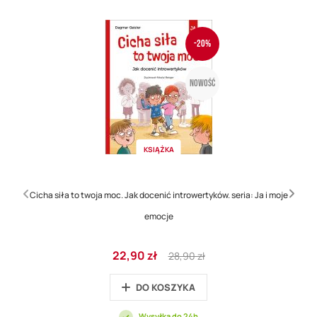
-20%
Nowość
KSIĄŻKA
Cicha siła to twoja moc. Jak docenić introwertyków. seria: Ja i moje
emocje
Cena
Regular
22,90 zł
28,90 zł
promocyjna
Price
DO KOSZYKA
Wysyłka do 24h