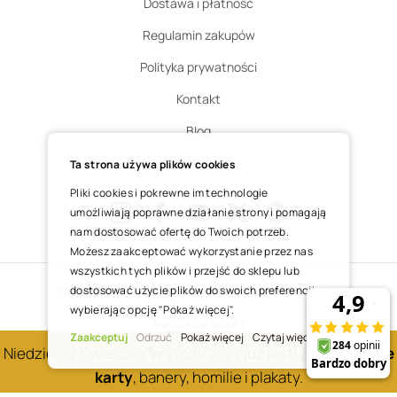
Dostawa i płatność
Regulamin zakupów
Polityka prywatności
Kontakt
Blog
Zgłoś zwrot
Ta strona używa plików cookies
Pliki cookies i pokrewne im technologie
umożliwiają poprawne działanie strony i pomagają
nam dostosować ofertę do Twoich potrzeb.
Instagram
Facebook
Youtube
X
Pinterest
Możesz zaakceptować wykorzystanie przez nas
wszystkich tych plików i przejść do sklepu lub
dostosować użycie plików do swoich preferencji,
COPYRIGHT © 2025 ŚWIĘTY WOJCIECH DOM MEDIALNY SP. Z O.O.
wybierając opcję "Pokaż więcej".
REALIZACJA SKLEPU
Zaakceptuj
Odrzuć
Pokaż więcej
Czytaj więcej
Niedziela z Owieczką 🐑 2026/2027 już jest! Zobacz
nowe
karty
, banery, homilie i plakaty.