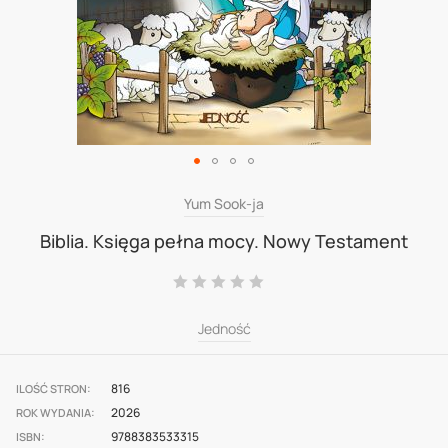
Skip
Yum Sook-ja
to
Biblia. Księga pełna mocy. Nowy Testament
the
Ocena:
beginning
0
100
% of
of
Jedność
the
images
816
ILOŚĆ STRON
gallery
2026
ROK WYDANIA
9788383533315
ISBN