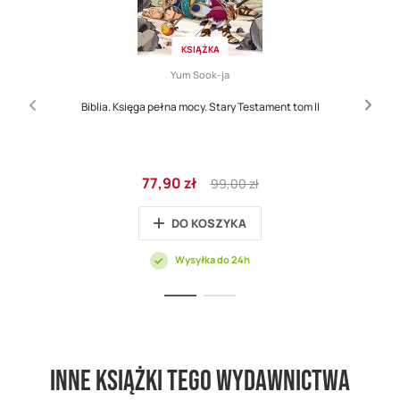
KSIĄŻKA
Yum Sook-ja
Biblia. Księga pełna mocy. Stary Testament tom II
Cena
Regular
77,90 zł
99,00 zł
promocyjna
Price
DO KOSZYKA
Wysyłka do 24h
Inne książki tego wydawnictwa