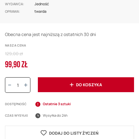
Jedność
WYDAWCA
twarda
OPRAWA
Obecna cena jest najniższą z ostatnich 30 dni
NASZA CENA
Regular
129,00 zł
Price
99,90 ZŁ
Cena
promocyjna
Ilość:
DO KOSZYKA
Ostatnie 3 sztuki
DOSTĘPNOŚĆ
Wysyłka do 24h
CZAS WYSYŁKI
DODAJ DO LISTY ŻYCZEŃ