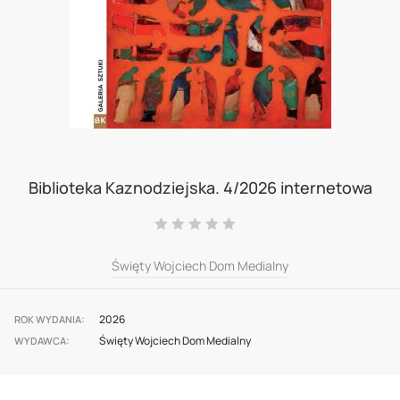
Skip
to
Biblioteka Kaznodziejska. 4/2026 internetowa
the
Ocena:
beginning
0
100
% of
of
Święty Wojciech Dom Medialny
the
images
2026
ROK WYDANIA
Święty Wojciech Dom Medialny
gallery
WYDAWCA