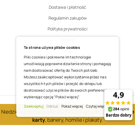
Dostawa i płatność
Regulamin zakupów
Polityka prywatności
Kontakt
Ta strona używa plików cookies
Blog
Pliki cookies i pokrewne im technologie
Zgłoś zwrot
umożliwiają poprawne działanie strony i pomagają
nam dostosować ofertę do Twoich potrzeb.
Możesz zaakceptować wykorzystanie przez nas
wszystkich tych plików i przejść do sklepu lub
Instagram
Facebook
Youtube
X
Pinterest
dostosować użycie plików do swoich preferencji,
wybierając opcję "Pokaż więcej".
COPYRIGHT © 2025 ŚWIĘTY WOJCIECH DOM MEDIALNY SP. Z O.O.
Zaakceptuj
Odrzuć
Pokaż więcej
Czytaj więcej
Niedziela z Owieczką 🐑 2026/2027 już jest! Zobacz
nowe
REALIZACJA SKLEPU
karty
, banery, homilie i plakaty.