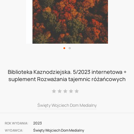
Skip
to
Biblioteka Kaznodziejska. 5/2023 internetowa +
suplement Rozważania tajemnic różańcowych
the
beginning
Ocena:
0
100
% of
of
Święty Wojciech Dom Medialny
the
images
2023
gallery
ROK WYDANIA
Święty Wojciech Dom Medialny
WYDAWCA