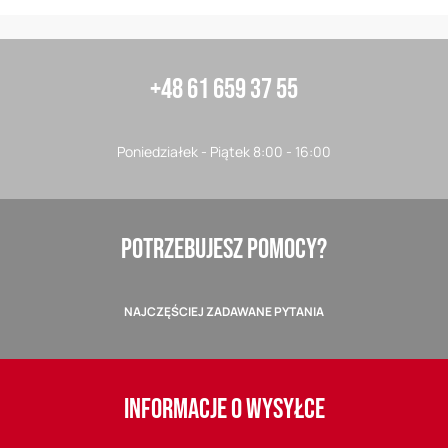
+48 61 659 37 55
Poniedziałek - Piątek 8:00 - 16:00
POTRZEBUJESZ POMOCY?
NAJCZĘŚCIEJ ZADAWANE PYTANIA
INFORMACJE O WYSYŁCE