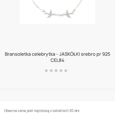
Skip
to
Bransoletka celebrytka - JASKÓŁKI srebro pr 925
CEL84
the
beginning
Ocena:
0
100
% of
of
the
images
gallery
Obecna cena jest najniższą z ostatnich 30 dni