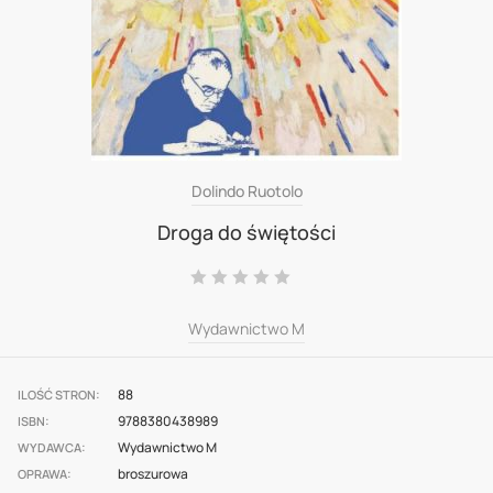
Skip
Dolindo Ruotolo
to
Droga do świętości
the
Ocena:
beginning
0
100
% of
of
Wydawnictwo M
the
images
88
ILOŚĆ STRON
gallery
9788380438989
ISBN
Wydawnictwo M
WYDAWCA
broszurowa
OPRAWA