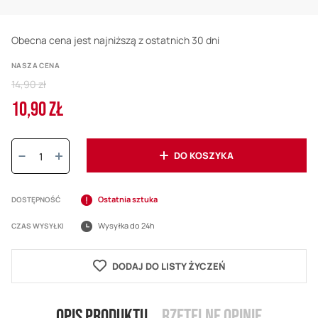
Obecna cena jest najniższą z ostatnich 30 dni
NASZA CENA
Regular
14,90 zł
Price
10,90 ZŁ
Cena
promocyjna
Ilość:
DO KOSZYKA
Ostatnia sztuka
DOSTĘPNOŚĆ
Wysyłka do 24h
CZAS WYSYŁKI
DODAJ DO LISTY ŻYCZEŃ
Opis produktu
Rzetelne opinie