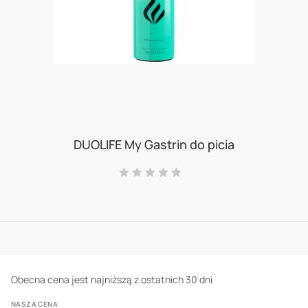
Skip
to
DUOLIFE My Gastrin do picia
the
Ocena:
beginning
0
100
% of
of
the
images
gallery
Obecna cena jest najniższą z ostatnich 30 dni
NASZA CENA