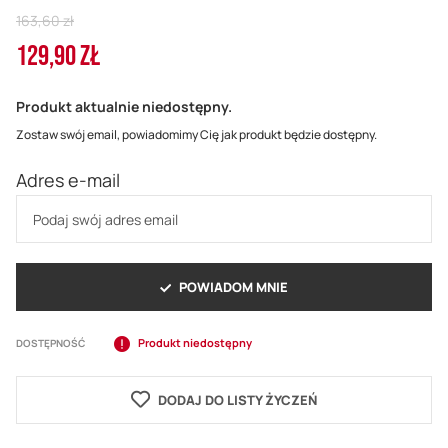
Regular
163,60 zł
Price
129,90 ZŁ
Cena
promocyjna
Produkt aktualnie niedostępny.
Zostaw swój email, powiadomimy Cię jak produkt będzie dostępny.
Adres e-mail
POWIADOM MNIE
Produkt niedostępny
DOSTĘPNOŚĆ
DODAJ DO LISTY ŻYCZEŃ