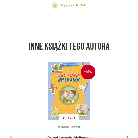
Wysyłka do 24h
Inne książki tego autora
-10%
KSIĄŻKA
Barbara Baffetti
Dzieci poznają Wielkanoc