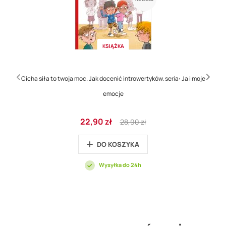
KSIĄŻKA
Cicha siła to twoja moc. Jak docenić introwertyków. seria: Ja i moje
emocje
Cena
Regular
22,90 zł
28,90 zł
promocyjna
Price
DO KOSZYKA
Wysyłka do 24h