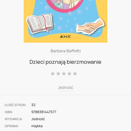
Skip
Barbara Baffetti
to
Dzieci poznają bierzmowanie
the
Ocena:
beginning
0
100
% of
of
Jedność
the
images
32
ILOŚĆ STRON
gallery
9788381447577
ISBN
Jedność
WYDAWCA
miękka
OPRAWA