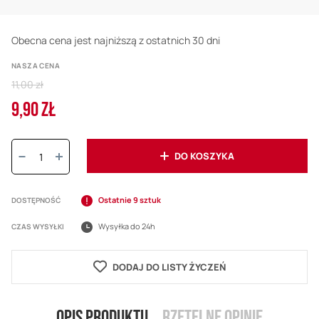
Obecna cena jest najniższą z ostatnich 30 dni
NASZA CENA
Regular
11,00 zł
Price
9,90 ZŁ
Cena
promocyjna
Ilość:
DO KOSZYKA
Ostatnie 9 sztuk
DOSTĘPNOŚĆ
Wysyłka do 24h
CZAS WYSYŁKI
DODAJ DO LISTY ŻYCZEŃ
Opis produktu
Rzetelne opinie