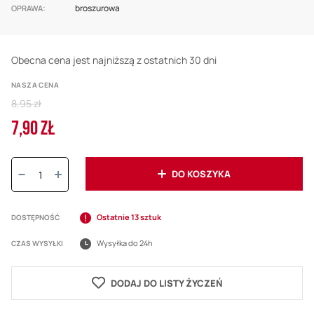
broszurowa
OPRAWA
Obecna cena jest najniższą z ostatnich 30 dni
NASZA CENA
Regular
8,95 zł
Price
7,90 ZŁ
Cena
promocyjna
Ilość:
DO KOSZYKA
Ostatnie 13 sztuk
DOSTĘPNOŚĆ
Wysyłka do 24h
CZAS WYSYŁKI
DODAJ DO LISTY ŻYCZEŃ