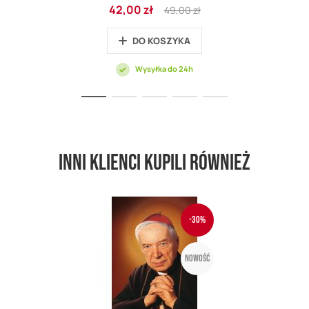
Cena
Regular
42,00 zł
49,00 zł
promocyjna
Price
DO KOSZYKA
Wysyłka do 24h
Inni klienci kupili również
-30%
Nowość