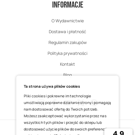
Informacje
O Wydawnictwie
Dostawa i płatność
Regulamin zakupów
Polityka prywatności
Kontakt
Blog
Zgłoś zwrot
Ta strona używa plików cookies
Pliki cookies i pokrewne im technologie
umożliwiają poprawne działanie strony i pomagają
nam dostosować ofertę do Twoich potrzeb.
Instagram
Facebook
Youtube
X
Pinterest
Możesz zaakceptować wykorzystanie przez nas
wszystkich tych plików i przejść do sklepu lub
dostosować użycie plików do swoich preferencji,
COPYRIGHT © 2025 ŚWIĘTY WOJCIECH DOM MEDIALNY SP. Z O.O.