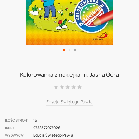
Skip
to
Kolorowanka z naklejkami. Jasna Góra
the
Ocena:
beginning
0
100
% of
of
Edycja Świętego Pawła
the
images
16
ILOŚĆ STRON
9788377977026
gallery
ISBN
Edycja Świętego Pawła
WYDAWCA