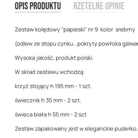
Opis produktu
Rzetelne opinie
images
gallery
Zestaw kolędowy "papieski" nr 9 kolor srebrny
(odlew ze stopu cynku , pokryty powłoka galwan
Wysoka jakość, produkt polski.
W skład zestawu wchodzą:
krzyż stojący h 195 mm - 1 szt.
świecznik h 35 mm - 2 szt.
świeca biała h 55 mm - 2 szt
Zestaw zapakowany jest w eleganckie pudełko.