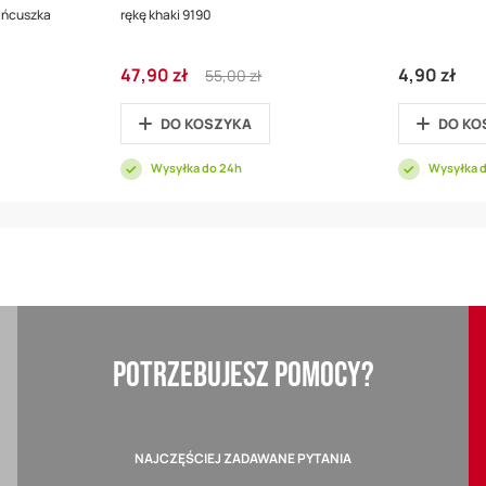
ańcuszka
rękę khaki 9190
Cena
Regular
47,90 zł
4,90 zł
55,00 zł
promocyjna
Price
DO KOSZYKA
DO KO
Wysyłka do 24h
Wysyłka 
POTRZEBUJESZ POMOCY?
NAJCZĘŚCIEJ ZADAWANE PYTANIA