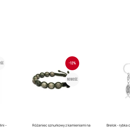
ść
-12%
Nowość
ini –
Różaniec sznurkowy z kamieniami na
Brelok - rybka 