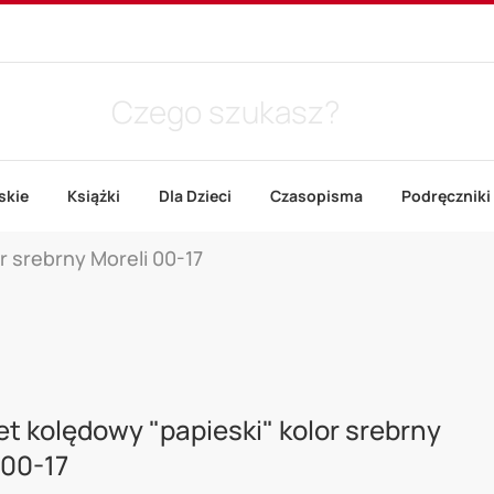
skie
Książki
Dla Dzieci
Czasopisma
Podręczniki
r srebrny Moreli 00-17
t kolędowy "papieski" kolor srebrny
 00-17