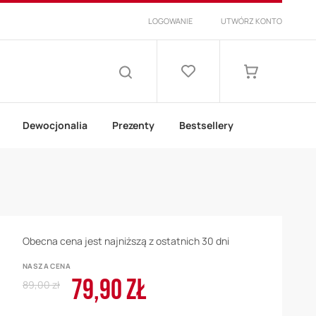
LOGOWANIE
UTWÓRZ KONTO
Lista
życzeń
Mój koszyk
SZUKAJ
Dewocjonalia
Prezenty
Bestsellery
Obecna cena jest najniższą z ostatnich 30 dni
NASZA CENA
79,90 ZŁ
Regular
Cena
89,00 zł
Price
promocyjna