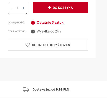
Ilość:
DO KOSZYKA
Ostatnie 3 sztuki
DOSTĘPNOŚĆ
Wysyłka do 24h
CZAS WYSYŁKI
DODAJ DO LISTY ŻYCZEŃ
Dostawa już od 9.99 PLN