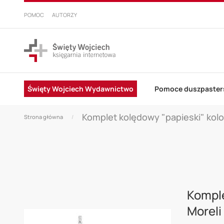
PRZEJDŹ
DO
POMOC
AUTORZY
TREŚCI
Święty Wojciech Wydawnictwo
Pomoce duszpaster
Komplet kolędowy "papieski" kolo
Strona główna
Skip
to
Komple
the
Moreli
end