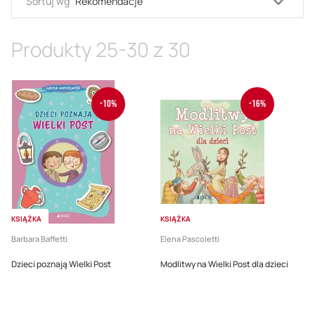
Usta
Sortuj wg
kieru
malej
Produkty
25
-
30
z
30
-10%
-16%
KSIĄŻKA
KSIĄŻKA
Barbara Baffetti
Elena Pascoletti
Dzieci poznają Wielki Post
Modlitwy na Wielki Post dla dzieci