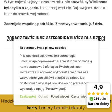
W tym najważniejszym czasie w roku,
nie pozwól, by Wielkanoc
była tylko o zajączku
i smacznej wędlinie. Daj swojemu dziecku
klucz do prawdziwej radości.
Zacznijcie wspólną podróż ku Zmartwychwstaniu już dziś.
Zobacz także inne kategorie książek dla dzieci
Ta strona używa plików cookies
Pliki cookies i pokrewne im technologie
umożliwiają poprawne działanie strony i pomagają
Książki dla Dzieci
nam dostosować ofertę do Twoich potrzeb.
Możesz zaakceptować wykorzystanie przez nas
Książki historyczne dla dzieci
wszystkich tych plików i przejść do sklepu lub
dostosować użycie plików do swoich preferencji,
Książki o Polsce dla dzieci
wybierając opcję "Pokaż więcej".
Książki o wojnie i wojsku dla dzieci
Zaakceptuj
Odrzuć
Pokaż więcej
Czytaj więcej
Niedziela z Owieczką 🐑 2026/2027 już jest! Zobacz
nowe
Książki detektywistyczne dla dzieci
karty
, banery, homilie i plakaty.