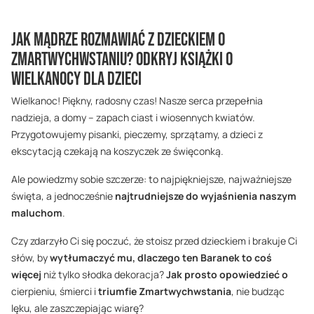
Jak mądrze rozmawiać z dzieckiem o
Zmartwychwstaniu? Odkryj Książki o
Wielkanocy dla Dzieci
Wielkanoc! Piękny, radosny czas! Nasze serca przepełnia
nadzieja, a domy – zapach ciast i wiosennych kwiatów.
Przygotowujemy pisanki, pieczemy, sprzątamy, a dzieci z
ekscytacją czekają na koszyczek ze święconką.
Ale powiedzmy sobie szczerze: to najpiękniejsze, najważniejsze
święta, a jednocześnie
najtrudniejsze do wyjaśnienia naszym
maluchom
.
Czy zdarzyło Ci się poczuć, że stoisz przed dzieckiem i brakuje Ci
słów, by
wytłumaczyć mu, dlaczego ten Baranek to coś
więcej
niż tylko słodka dekoracja?
Jak prosto opowiedzieć o
cierpieniu, śmierci i
triumfie Zmartwychwstania
, nie budząc
lęku, ale zaszczepiając wiarę?