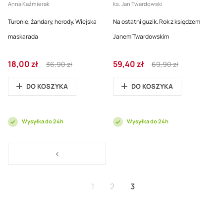
Anna Kaźmierak
ks. Jan Twardowski
Turonie, żandary, herody. Wiejska
Na ostatni guzik. Rok z księdzem
maskarada
Janem Twardowskim
Cena
Regular
Cena
Regular
18,00 zł
59,40 zł
36,90 zł
69,90 zł
promocyjna
Price
promocyjna
Price
DO KOSZYKA
DO KOSZYKA
Wysyłka do 24h
Wysyłka do 24h
Strona
Strona
<
Strona
Strona
Aktualnie czytasz stron
1
2
3