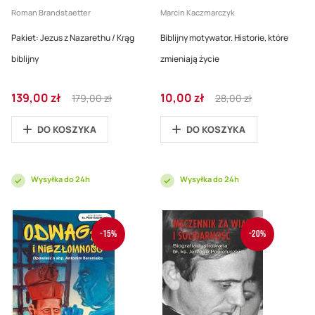
Roman Brandstaetter
Marcin Kaczmarczyk
Pakiet: Jezus z Nazarethu / Krąg
Biblijny motywator. Historie, które
biblijny
zmieniają życie
Cena
Regular
Cena
Regular
139,00 zł
10,00 zł
179,00 zł
28,00 zł
promocyjna
Price
promocyjna
Price
DO KOSZYKA
DO KOSZYKA
Wysyłka do 24h
Wysyłka do 24h
-15%
-20%