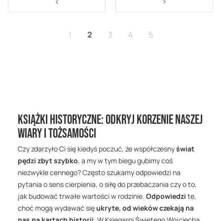
Strona
<
Strona
>
Strona
Aktualnie czytasz stronę
Strona
Strona
Strona
1
2
3
4
5
Książki historyczne: odkryj korzenie naszej
wiary i tożsamości
Czy zdarzyło Ci się kiedyś poczuć, że współczesny
świat
pędzi zbyt szybko
, a my w tym biegu gubimy coś
niezwykle cennego? Często szukamy odpowiedzi na
pytania o sens cierpienia, o siłę do przebaczania czy o to,
jak budować trwałe wartości w rodzinie.
Odpowiedzi
te,
choć mogą wydawać się
ukryte, od wieków czekają na
nas na kartach historii
. W Księgarni Świętego Wojciecha