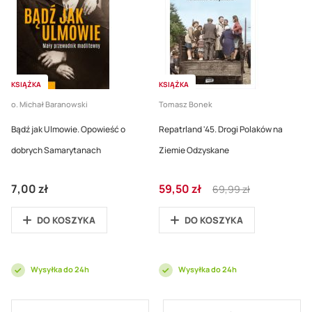
KSIĄŻKA
KSIĄŻKA
o. Michał Baranowski
Tomasz Bonek
Bądź jak Ulmowie. Opowieść o
Repatrland '45. Drogi Polaków na
dobrych Samarytanach
Ziemie Odzyskane
Cena
Regular
7,00 zł
59,50 zł
69,99 zł
promocyjna
Price
DO KOSZYKA
DO KOSZYKA
Wysyłka do 24h
Wysyłka do 24h
Strona