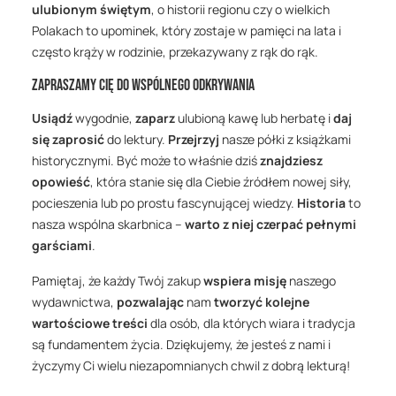
ulubionym świętym
, o historii regionu czy o wielkich
Polakach to upominek, który zostaje w pamięci na lata i
często krąży w rodzinie, przekazywany z rąk do rąk.
Zapraszamy Cię do wspólnego odkrywania
Usiądź
wygodnie,
zaparz
ulubioną kawę lub herbatę i
daj
się zaprosić
do lektury.
Przejrzyj
nasze półki z książkami
historycznymi. Być może to właśnie dziś
znajdziesz
opowieść
, która stanie się dla Ciebie źródłem nowej siły,
pocieszenia lub po prostu fascynującej wiedzy.
Historia
to
nasza wspólna skarbnica –
warto z niej czerpać pełnymi
garściami
.
Pamiętaj, że każdy Twój zakup
wspiera misję
naszego
wydawnictwa,
pozwalając
nam
tworzyć kolejne
wartościowe treści
dla osób, dla których wiara i tradycja
są fundamentem życia. Dziękujemy, że jesteś z nami i
życzymy Ci wielu niezapomnianych chwil z dobrą lekturą!