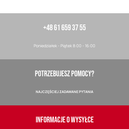
+48 61 659 37 55
Poniedziałek - Piątek 8:00 - 16:00
POTRZEBUJESZ POMOCY?
NAJCZĘŚCIEJ ZADAWANE PYTANIA
INFORMACJE O WYSYŁCE