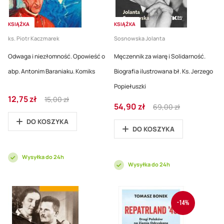
KSIĄŻKA
KSIĄŻKA
ks. Piotr Kaczmarek
Sosnowska Jolanta
Odwaga i niezłomność. Opowieść o
Męczennik za wiarę i Solidarność.
abp. Antonim Baraniaku. Komiks
Biografia ilustrowana bł. Ks. Jerzego
Popiełuszki
Cena
Regular
12,75 zł
15,00 zł
Cena
Regular
promocyjna
Price
54,90 zł
69,00 zł
promocyjna
Price
DO KOSZYKA
DO KOSZYKA
Wysyłka do 24h
Wysyłka do 24h
-14%