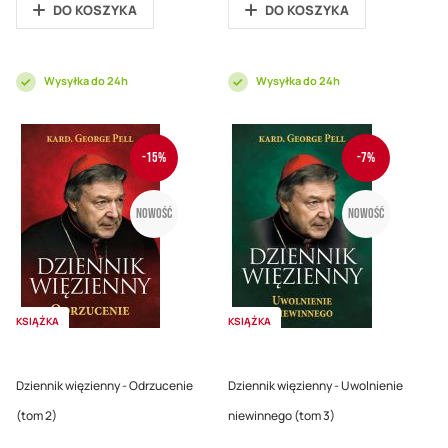
DO KOSZYKA
DO KOSZYKA
Wysyłka do 24h
Wysyłka do 24h
-15%
-7%
Nowość
Nowość
KSIĄŻKA
KSIĄŻKA
Dziennik więzienny - Odrzucenie
Dziennik więzienny - Uwolnienie
(tom 2)
niewinnego (tom 3)