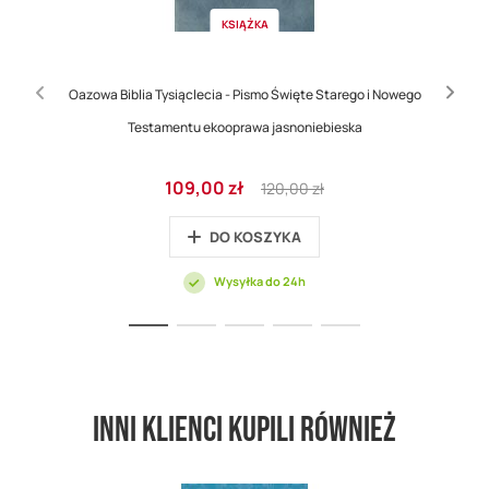
KSIĄŻKA
Oazowa Biblia Tysiąclecia - Pismo Święte Starego i Nowego
Testamentu ekooprawa jasnoniebieska
Cena
Regular
109,00 zł
120,00 zł
promocyjna
Price
DO KOSZYKA
Wysyłka do 24h
Inni klienci kupili również