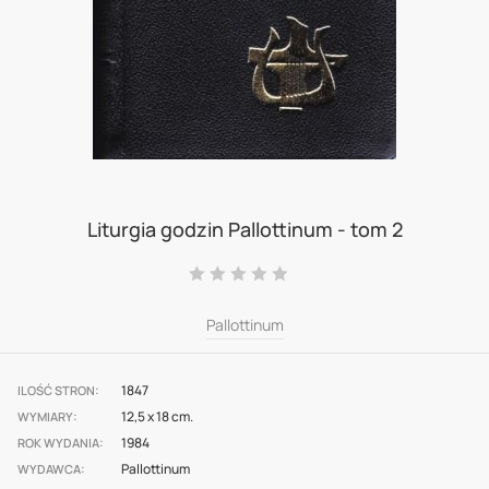
Skip
to
Liturgia godzin Pallottinum - tom 2
the
Ocena:
beginning
0
100
% of
of
Pallottinum
the
images
1847
ILOŚĆ STRON
12,5 x 18 cm.
gallery
WYMIARY
1984
ROK WYDANIA
Pallottinum
WYDAWCA