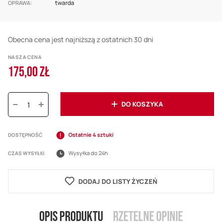
twarda
OPRAWA
Obecna cena jest najniższą z ostatnich 30 dni
NASZA CENA
175,00 ZŁ
Ilość:
DO KOSZYKA
Ostatnie 4 sztuki
DOSTĘPNOŚĆ
Wysyłka do 24h
CZAS WYSYŁKI
DODAJ DO LISTY ŻYCZEŃ
Opis produktu
Rzetelne opinie