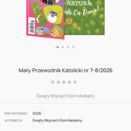
Skip
to
Mały Przewodnik Katolicki nr 7-8/2026
the
Ocena:
beginning
0
100
% of
of
Święty Wojciech Dom Medialny
the
images
2026
ROK WYDANIA
Święty Wojciech Dom Medialny
gallery
WYDAWCA