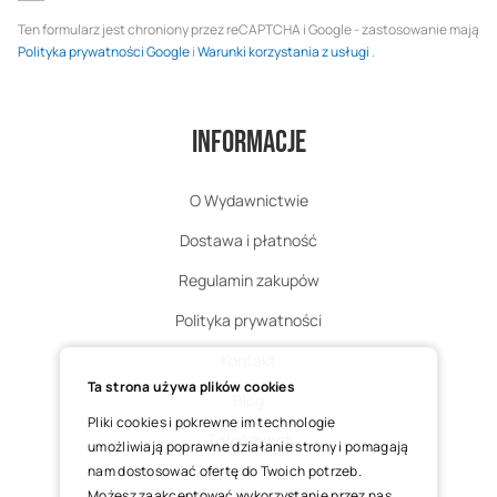
Ten formularz jest chroniony przez reCAPTCHA i Google - zastosowanie mają
Polityka prywatności Google
i
Warunki korzystania z usługi
.
Informacje
O Wydawnictwie
Dostawa i płatność
Regulamin zakupów
Polityka prywatności
Kontakt
Ta strona używa plików cookies
Blog
Pliki cookies i pokrewne im technologie
Zgłoś zwrot
umożliwiają poprawne działanie strony i pomagają
nam dostosować ofertę do Twoich potrzeb.
Możesz zaakceptować wykorzystanie przez nas