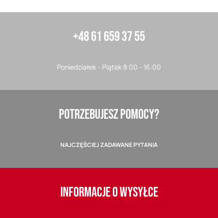
+48 61 659 37 55
Poniedziałek - Piątek 8:00 - 16:00
POTRZEBUJESZ POMOCY?
NAJCZĘŚCIEJ ZADAWANE PYTANIA
INFORMACJE O WYSYŁCE