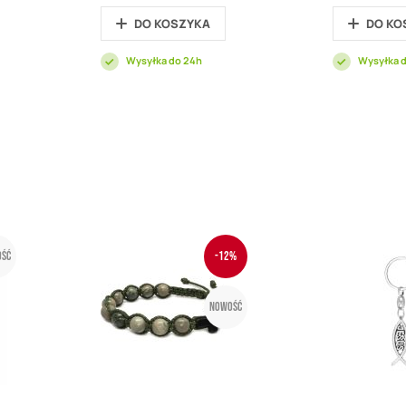
DO KOSZYKA
DO KO
Wysyłka do 24h
Wysyłka 
ść
-12%
Nowość