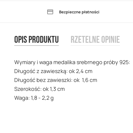
the
Bezpieczne płatności
beginning
of
the
Opis produktu
Rzetelne opinie
images
gallery
Wymiary i waga medalika srebrnego próby 925:
Długość z zawieszką: ok 2,4 cm
Długość bez zawieszki: ok 1,6 cm
Szerokość: ok 1,3 cm
Waga: 1,8 - 2,2 g