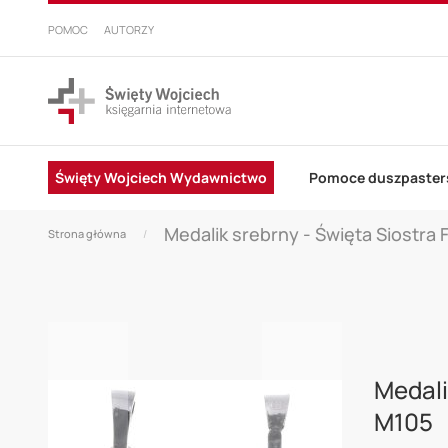
PRZEJDŹ
DO
POMOC
AUTORZY
TREŚCI
Święty Wojciech Wydawnictwo
Pomoce duszpaster
Medalik srebrny - Święta Siostra
Strona główna
Skip
to
Medali
the
M105
end