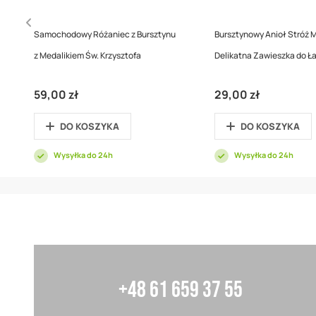
Samochodowy Różaniec z Bursztynu
Bursztynowy Anioł Stróż M
z Medalikiem Św. Krzysztofa
Delikatna Zawieszka do Ł
59,00 zł
29,00 zł
DO KOSZYKA
DO KOSZYKA
Wysyłka do 24h
Wysyłka do 24h
+48 61 659 37 55