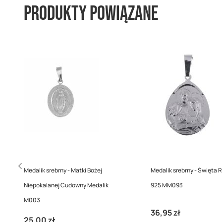
Produkty powiązane
Medalik srebrny - Matki Bożej
Medalik srebrny - Święta R
Niepokalanej Cudowny Medalik
925 MM093
M003
36,95 zł
25,00 zł