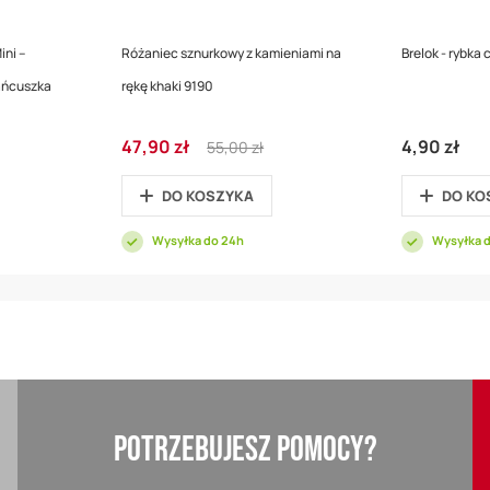
ini –
Różaniec sznurkowy z kamieniami na
Brelok - rybka 
ańcuszka
rękę khaki 9190
Cena
Regular
47,90 zł
4,90 zł
55,00 zł
promocyjna
Price
DO KOSZYKA
DO KO
Wysyłka do 24h
Wysyłka 
POTRZEBUJESZ POMOCY?