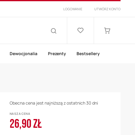
LOGOWANIE
UTWÓRZ KONTO
Lista
życzeń
Mój koszyk
SZUKAJ
Dewocjonalia
Prezenty
Bestsellery
Obecna cena jest najniższą z ostatnich 30 dni
NASZA CENA
26,90 ZŁ