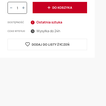
Ilość:
DO KOSZYKA
Ostatnia sztuka
DOSTĘPNOŚĆ
Wysyłka do 24h
CZAS WYSYŁKI
DODAJ DO LISTY ŻYCZEŃ