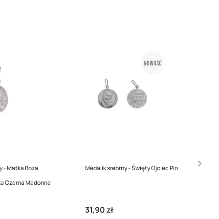
Nowość
y - Matka Boża
Medalik srebrny - Święty Ojciec Pio
a Czarna Madonna
31,90 zł