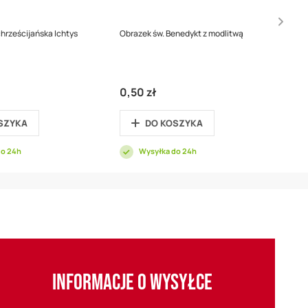
chrześcijańska Ichtys
Obrazek św. Benedykt z modlitwą
0,50 zł
SZYKA
DO KOSZYKA
do 24h
Wysyłka do 24h
INFORMACJE O WYSYŁCE