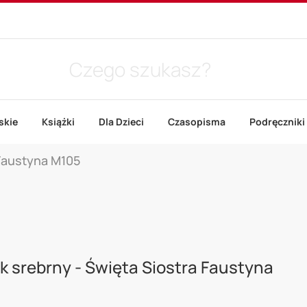
skie
Książki
Dla Dzieci
Czasopisma
Podręczniki
 Faustyna M105
k srebrny - Święta Siostra Faustyna