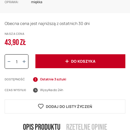
miękka
OPRAWA
Obecna cena jest najniższą z ostatnich 30 dni
NASZA CENA
43,90 ZŁ
Ilość:
DO KOSZYKA
Ostatnie 3 sztuki
DOSTĘPNOŚĆ
Wysyłka do 24h
CZAS WYSYŁKI
DODAJ DO LISTY ŻYCZEŃ
Opis produktu
Rzetelne opinie