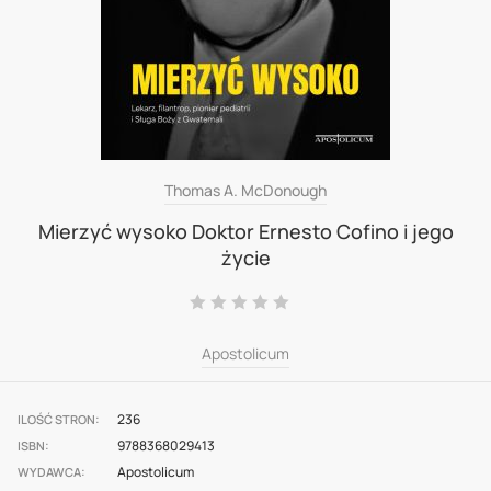
Skip
Thomas A. McDonough
to
Mierzyć wysoko Doktor Ernesto Cofino i jego
życie
the
beginning
Ocena:
0
100
% of
of
Apostolicum
the
images
gallery
236
ILOŚĆ STRON
9788368029413
ISBN
Apostolicum
WYDAWCA