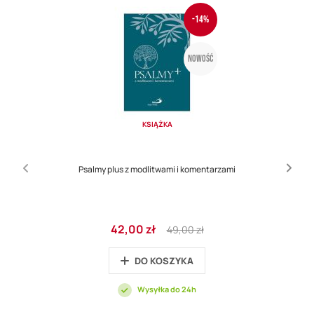
-14%
Nowość
KSIĄŻKA
Psalmy plus z modlitwami i komentarzami
Cena
Regular
42,00 zł
49,00 zł
promocyjna
Price
DO KOSZYKA
Wysyłka do 24h