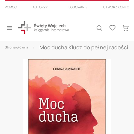
PRZEJDŹ
POMOC
AUTORZY
LOGOWANIE
UTWÓRZ KONTO
DO
TREŚCI
Przełącznik
Lista
Nav
Szukaj
życzeń
Mój k
Moc ducha Klucz do pełnej radości
Strona główna
Skip
to
the
end
of
the
images
gallery