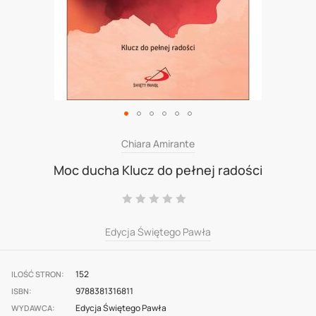
Skip
Chiara Amirante
to
Moc ducha Klucz do pełnej radości
the
Ocena:
beginning
0
100
% of
of
Edycja Świętego Pawła
the
images
152
ILOŚĆ STRON
gallery
9788381316811
ISBN
Edycja Świętego Pawła
WYDAWCA