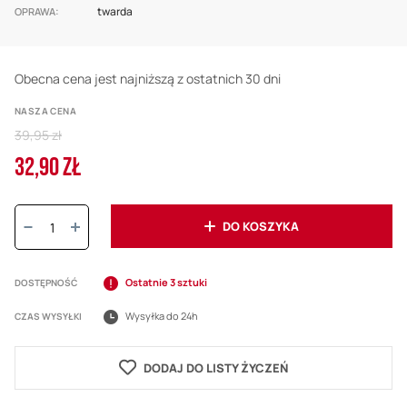
twarda
OPRAWA
Obecna cena jest najniższą z ostatnich 30 dni
NASZA CENA
Regular
39,95 zł
Price
32,90 ZŁ
Cena
promocyjna
Ilość:
DO KOSZYKA
Ostatnie 3 sztuki
DOSTĘPNOŚĆ
Wysyłka do 24h
CZAS WYSYŁKI
DODAJ DO LISTY ŻYCZEŃ