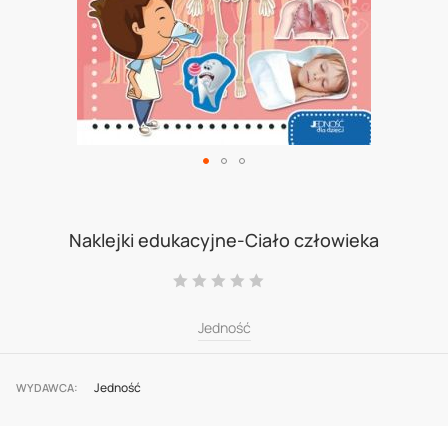
Skip
to
Naklejki edukacyjne-Ciało człowieka
the
Ocena:
beginning
0
100
% of
of
Jedność
the
images
Jedność
WYDAWCA
gallery