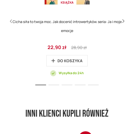
KSIĄŻKA
Cicha siła to twoja moc. Jak docenić introwertyków. seria: Ja i moje
emocje
Cena
Regular
22,90 zł
28,90 zł
promocyjna
Price
DO KOSZYKA
Wysyłka do 24h
Inni klienci kupili również