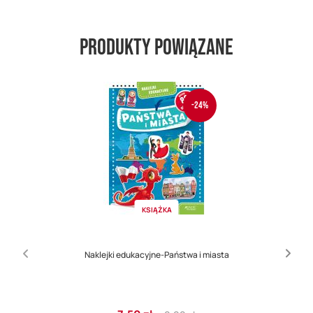
Produkty powiązane
-24%
KSIĄŻKA
Naklejki edukacyjne-Państwa i miasta
Cena
Regular