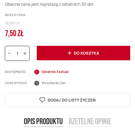
Obecna cena jest najniższą z ostatnich 30 dni
NASZA CENA
Regular
12,00 zł
Price
7,50 ZŁ
Cena
promocyjna
Ilość:
DO KOSZYKA
Ostatnie 3 sztuki
DOSTĘPNOŚĆ
Wysyłka do 24h
CZAS WYSYŁKI
DODAJ DO LISTY ŻYCZEŃ
Opis produktu
Rzetelne opinie