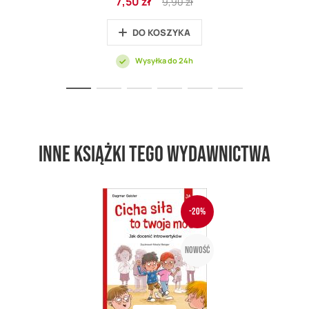
7,50 zł
9,90 zł
promocyjna
Price
DO KOSZYKA
Wysyłka do 24h
Inne książki tego wydawnictwa
-20%
Nowość