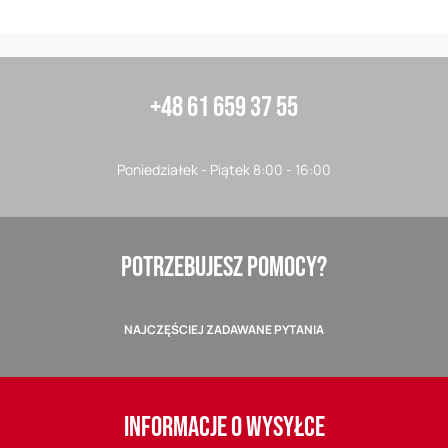
+48 61 659 37 55
Poniedziałek - Piątek 8:00 - 16:00
POTRZEBUJESZ POMOCY?
NAJCZĘŚCIEJ ZADAWANE PYTANIA
INFORMACJE O WYSYŁCE