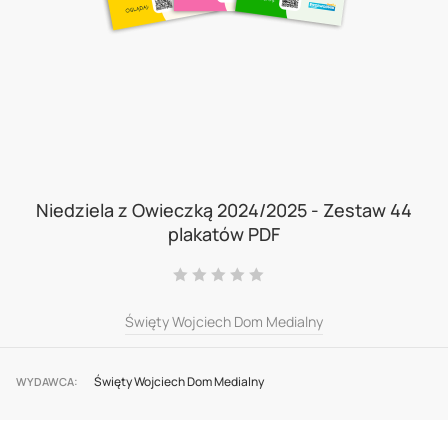
Skip
to
Niedziela z Owieczką 2024/2025 - Zestaw 44
plakatów PDF
the
beginning
Ocena:
0
100
% of
of
Święty Wojciech Dom Medialny
the
images
Święty Wojciech Dom Medialny
gallery
WYDAWCA