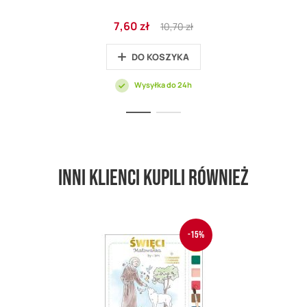
Cena
Regular
7,60 zł
10,70 zł
promocyjna
Price
DO KOSZYKA
Wysyłka do 24h
Inni klienci kupili również
-15%