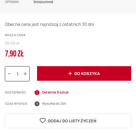
broszurowa
OPRAWA
Obecna cena jest najniższą z ostatnich 30 dni
NASZA CENA
Regular
10,70 zł
Price
7,90 ZŁ
Cena
promocyjna
Ilość:
DO KOSZYKA
Ostatnie 9 sztuk
DOSTĘPNOŚĆ
Wysyłka do 24h
CZAS WYSYŁKI
DODAJ DO LISTY ŻYCZEŃ