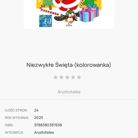
Skip
to
Niezwykłe Święta (kolorowanka)
the
Ocena:
beginning
0
100
% of
of
Arystoteles
the
images
24
ILOŚĆ STRON
2025
gallery
ROK WYDANIA
9788380387638
ISBN
Arystoteles
WYDAWCA