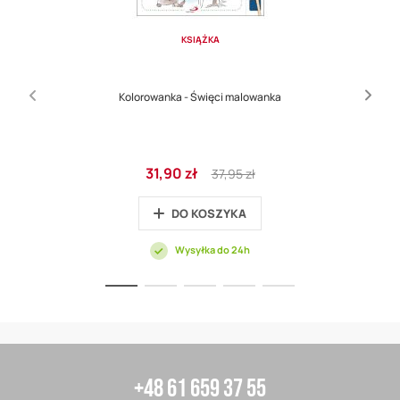
KSIĄŻKA
Kolorowanka - Święci malowanka
Cena
Regular
31,90 zł
37,95 zł
promocyjna
Price
DO KOSZYKA
Wysyłka do 24h
+48 61 659 37 55