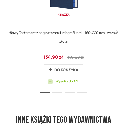
KSIĄŻKA
Nowy Testament z paginatorami i infografikami - 160x220 mm - wersja
złota
Cena
Regular
134,90 zł
149,90 zł
promocyjna
Price
DO KOSZYKA
Wysyłka do 24h
Inne książki tego wydawnictwa