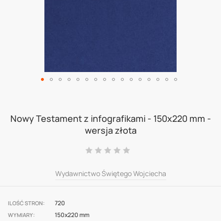
Skip
to
Nowy Testament z infografikami - 150x220 mm -
wersja złota
the
beginning
Ocena:
0
100
% of
of
Wydawnictwo Świętego Wojciecha
the
images
720
gallery
ILOŚĆ STRON
150x220 mm
WYMIARY