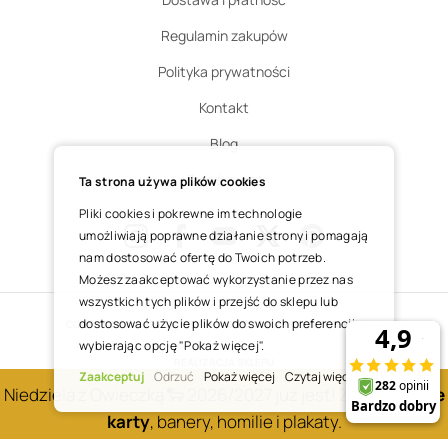
Regulamin zakupów
Polityka prywatności
Kontakt
Blog
Zgłoś zwrot
Ta strona używa plików cookies
Pliki cookies i pokrewne im technologie
umożliwiają poprawne działanie strony i pomagają
nam dostosować ofertę do Twoich potrzeb.
Instagram
Facebook
Youtube
X
Pinterest
Możesz zaakceptować wykorzystanie przez nas
wszystkich tych plików i przejść do sklepu lub
dostosować użycie plików do swoich preferencji,
COPYRIGHT © 2025 ŚWIĘTY WOJCIECH DOM MEDIALNY SP. Z O.O.
wybierając opcję "Pokaż więcej".
REALIZACJA SKLEPU
Zaakceptuj
Odrzuć
Pokaż więcej
Czytaj więcej
Niedziela z Owieczką 🐑 2026/2027 już jest! Zobacz
nowe
karty
, banery, homilie i plakaty.