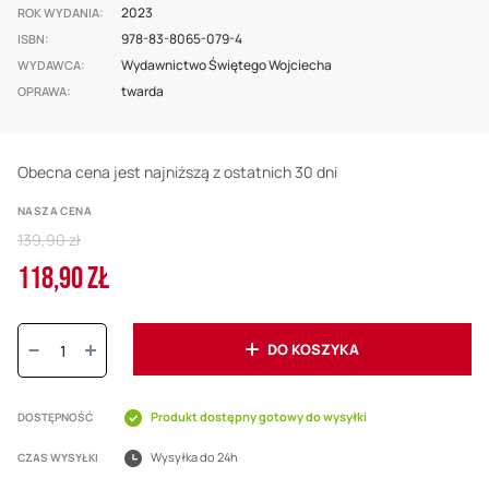
2023
ROK WYDANIA
978-83-8065-079-4
ISBN
Wydawnictwo Świętego Wojciecha
WYDAWCA
twarda
OPRAWA
Obecna cena jest najniższą z ostatnich 30 dni
NASZA CENA
Regular
139,90 zł
Price
118,90 ZŁ
Cena
promocyjna
Ilość:
DO KOSZYKA
Produkt dostępny gotowy do wysyłki
DOSTĘPNOŚĆ
Wysyłka do 24h
CZAS WYSYŁKI