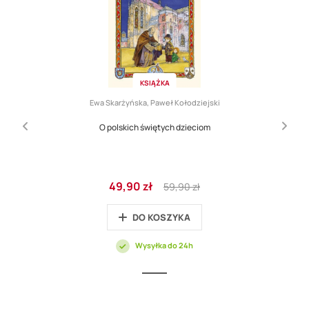
KSIĄŻKA
Ewa Skarżyńska, Paweł Kołodziejski
O polskich świętych dzieciom
Cena
Regular
49,90 zł
59,90 zł
promocyjna
Price
DO KOSZYKA
Wysyłka do 24h