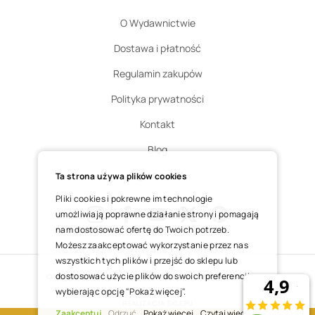
O Wydawnictwie
Dostawa i płatność
Regulamin zakupów
Polityka prywatności
Kontakt
Blog
Zgłoś zwrot
Ta strona używa plików cookies
Pliki cookies i pokrewne im technologie
umożliwiają poprawne działanie strony i pomagają
nam dostosować ofertę do Twoich potrzeb.
Instagram
Facebook
Youtube
X
Pinterest
Możesz zaakceptować wykorzystanie przez nas
wszystkich tych plików i przejść do sklepu lub
dostosować użycie plików do swoich preferencji,
COPYRIGHT © 2025 ŚWIĘTY WOJCIECH DOM MEDIALNY SP. Z O.O.
wybierając opcję "Pokaż więcej".
REALIZACJA SKLEPU
Zaakceptuj
Odrzuć
Pokaż więcej
Czytaj więcej