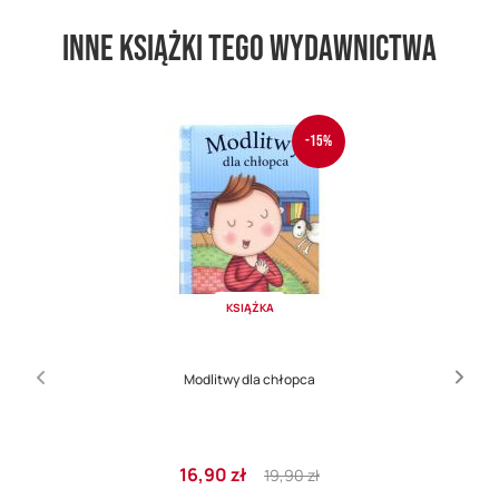
Inne książki tego wydawnictwa
-15%
KSIĄŻKA
Modlitwy dla chłopca
Cena
Regular
16,90 zł
19,90 zł
promocyjna
Price