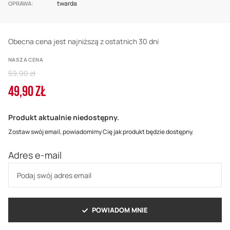
twarda
OPRAWA
Obecna cena jest najniższą z ostatnich 30 dni
NASZA CENA
Regular
59,90 zł
Price
49,90 ZŁ
Cena
promocyjna
Produkt aktualnie niedostępny.
Zostaw swój email, powiadomimy Cię jak produkt będzie dostępny.
Adres e-mail
POWIADOM MNIE