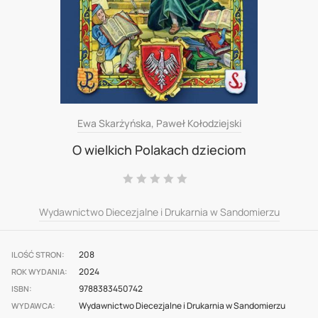
Skip
Ewa Skarżyńska, Paweł Kołodziejski
to
O wielkich Polakach dzieciom
the
Ocena:
beginning
0
100
% of
of
Wydawnictwo Diecezjalne i Drukarnia w Sandomierzu
the
images
208
ILOŚĆ STRON
gallery
2024
ROK WYDANIA
9788383450742
ISBN
Wydawnictwo Diecezjalne i Drukarnia w Sandomierzu
WYDAWCA