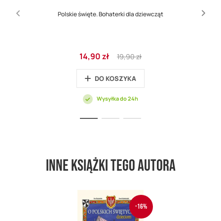
Polskie święte. Bohaterki dla dziewcząt
Cena
Regular
14,90 zł
19,90 zł
promocyjna
Price
DO KOSZYKA
Wysyłka do 24h
Inne książki tego autora
-16%