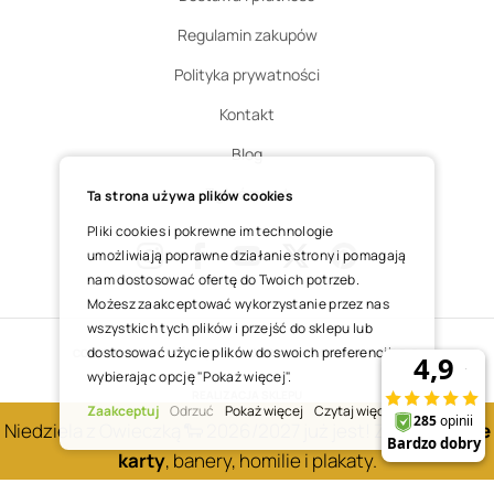
Regulamin zakupów
Polityka prywatności
Kontakt
Blog
Zgłoś zwrot
Ta strona używa plików cookies
Pliki cookies i pokrewne im technologie
umożliwiają poprawne działanie strony i pomagają
nam dostosować ofertę do Twoich potrzeb.
Instagram
Facebook
Youtube
X
Pinterest
Możesz zaakceptować wykorzystanie przez nas
wszystkich tych plików i przejść do sklepu lub
dostosować użycie plików do swoich preferencji,
COPYRIGHT © 2025 ŚWIĘTY WOJCIECH DOM MEDIALNY SP. Z O.O.
wybierając opcję "Pokaż więcej".
REALIZACJA SKLEPU
Zaakceptuj
Odrzuć
Pokaż więcej
Czytaj więcej
Niedziela z Owieczką 🐑 2026/2027 już jest! Zobacz
nowe
karty
, banery, homilie i plakaty.