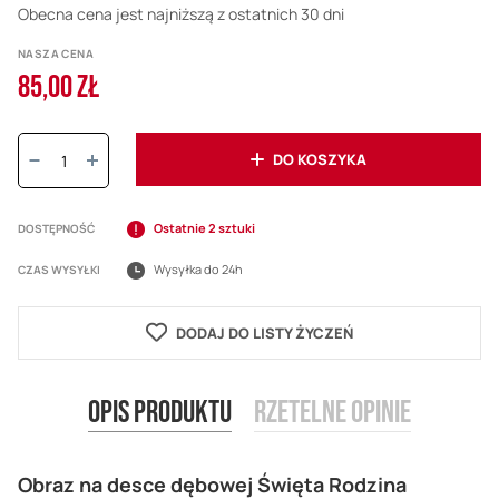
Obecna cena jest najniższą z ostatnich 30 dni
NASZA CENA
85,00 ZŁ
Ilość:
DO KOSZYKA
Ostatnie 2 sztuki
DOSTĘPNOŚĆ
Wysyłka do 24h
CZAS WYSYŁKI
DODAJ DO LISTY ŻYCZEŃ
Opis produktu
Rzetelne opinie
Obraz na desce dębowej Święta Rodzina