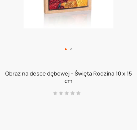
Skip
to
Obraz na desce dębowej - Święta Rodzina 10 x 15
cm
the
beginning
Ocena:
0
100
% of
of
the
images
gallery