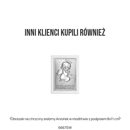
Inni klienci kupili również
Obrazek na chrzciny srebrny Aniołek w modlitwie z podpisem 8x11 cm
6667SW