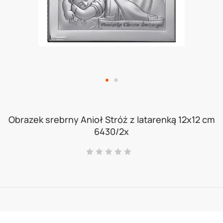
Skip
to
Obrazek srebrny Anioł Stróż z latarenką 12x12 cm
6430/2x
the
beginning
Ocena:
0
100
% of
of
the
images
gallery