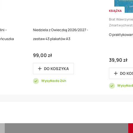
KSIĄŻKA
Brat Wawrzynie
Zmartwychwst
ini –
Niedziela z Owieczką 2026/2027 -
O praktykowan
ańcuszka
zestaw 43 plakatów A3
99,00 zł
39,90 zł
DO KOSZYKA
DO KO
Wysyłka do 24h
Wysyłka 