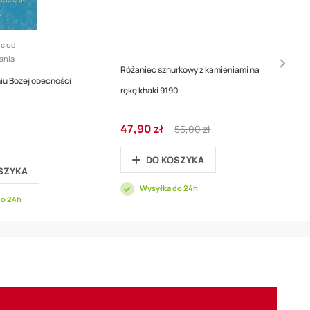
c od
ania
Różaniec sznurkowy z kamieniami na
iu Bożej obecności
rękę khaki 9190
Cena
Regular
47,90 zł
55,00 zł
promocyjna
Price
DO KOSZYKA
SZYKA
Wysyłka do 24h
do 24h