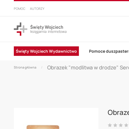
PRZEJDŹ
DO
POMOC
AUTORZY
TREŚCI
Święty Wojciech Wydawnictwo
Pomoce duszpaster
Obrazek "modlitwa w drodze" Se
Strona główna
Skip
to
Obraze
the
end
Ocena: