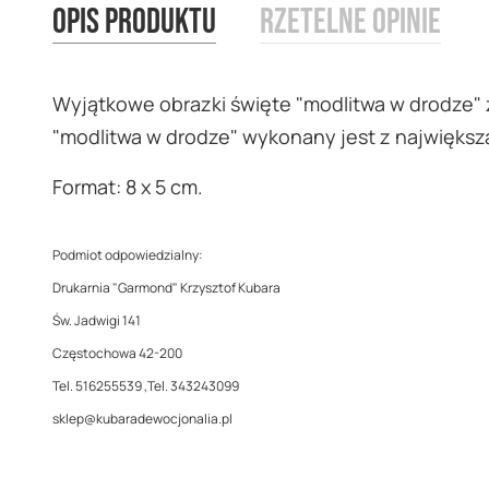
Opis produktu
Rzetelne opinie
images
gallery
Wyjątkowe obrazki święte "modlitwa w drodze" 
"modlitwa w drodze" wykonany jest z największ
Format: 8 x 5 cm.
Podmiot odpowiedzialny:
Drukarnia "Garmond" Krzysztof Kubara
Św. Jadwigi 141
Częstochowa 42-200
Tel. 516255539 ,Tel. 343243099
sklep@kubaradewocjonalia.pl