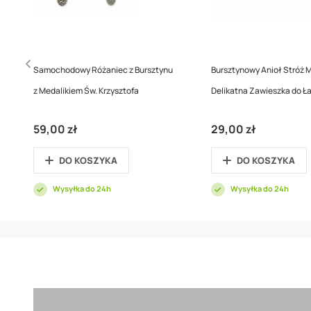
Samochodowy Różaniec z Bursztynu
Bursztynowy Anioł Stróż M
z Medalikiem Św. Krzysztofa
Delikatna Zawieszka do Ł
59,00 zł
29,00 zł
DO KOSZYKA
DO KOSZYKA
Wysyłka do 24h
Wysyłka do 24h