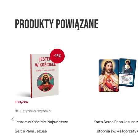
Produkty powiązane
-15%
KSIĄŻKA
dr Justyna Muszyńska
Jestem w Kościele. Najświętsze
Karta Serce Pana Jezusa z
Serce Pana Jezusa
III stopnia św. Małgorzaty