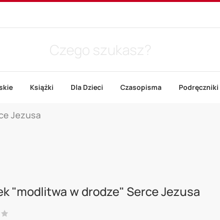
skie
Książki
Dla Dzieci
Czasopisma
Podręczniki
rce Jezusa
k "modlitwa w drodze" Serce Jezusa