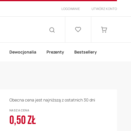
LOGOWANIE
UTWÓRZ KONTO
Lista
życzeń
Mój koszyk
SZUKAJ
Dewocjonalia
Prezenty
Bestsellery
Obecna cena jest najniższą z ostatnich 30 dni
NASZA CENA
0,50 ZŁ