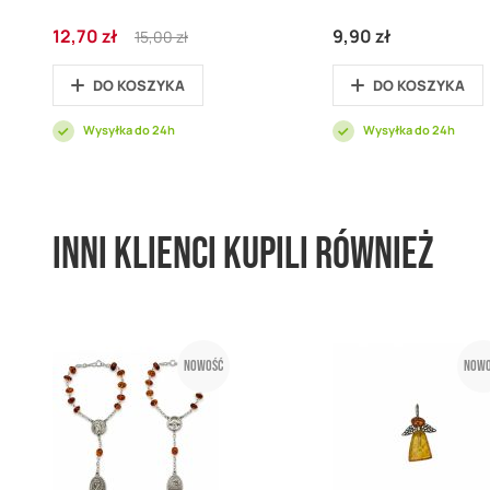
Cena
Regular
12,70 zł
9,90 zł
15,00 zł
promocyjna
Price
DO KOSZYKA
DO KOSZYKA
Wysyłka do 24h
Wysyłka do 24h
Inni klienci kupili również
Nowość
Nowo