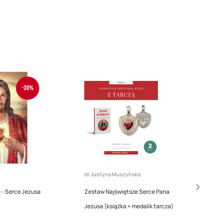
-30%
dr Justyna Muszyńska
e - Serce Jezusa
Zestaw Najświętsze Serce Pana
Róż
Jezusa (książka + medalik tarcza)
Tar